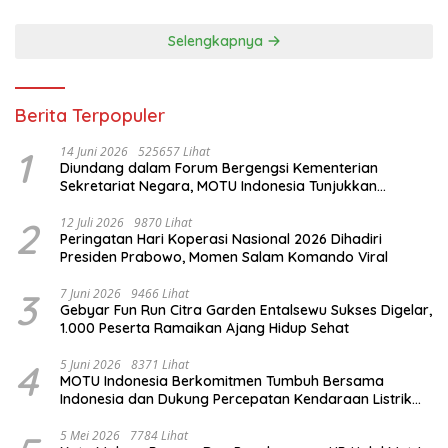
Selengkapnya
Berita Terpopuler
1
14 Juni 2026
525657 Lihat
Diundang dalam Forum Bergengsi Kementerian
Sekretariat Negara, MOTU Indonesia Tunjukkan
Komitmen untuk Indonesia
2
12 Juli 2026
9870 Lihat
Peringatan Hari Koperasi Nasional 2026 Dihadiri
Presiden Prabowo, Momen Salam Komando Viral
3
7 Juni 2026
9466 Lihat
Gebyar Fun Run Citra Garden Entalsewu Sukses Digelar,
1.000 Peserta Ramaikan Ajang Hidup Sehat
4
5 Juni 2026
8371 Lihat
MOTU Indonesia Berkomitmen Tumbuh Bersama
Indonesia dan Dukung Percepatan Kendaraan Listrik
Nasional
5 Mei 2026
7784 Lihat