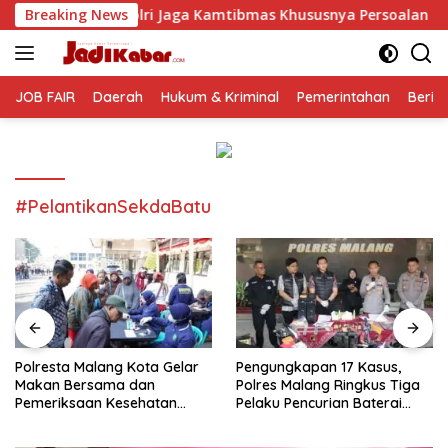
Langsung
 Jaga Kamtibmas Khususnya Persoalan Sosial
Breaking News
Polresta 
ke
konten
JOB FAIR
Daerah
Hukum & Kriminal
Pemerintahan
Berit
#PelantikanSekdaBatu
Polresta Malang Kota Gelar
Pengungkapan 17 Kasus,
Makan Bersama dan
Polres Malang Ringkus Tiga
Pemeriksaan Kesehatan
Pelaku Pencurian Baterai
Gratis, Perkuat Pelayanan
Tower Telekomunikasi
untuk Masyarakat