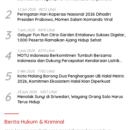
Komitmen untuk Indonesia
2
12 Juli 2026
9873 Lihat
Peringatan Hari Koperasi Nasional 2026 Dihadiri
Presiden Prabowo, Momen Salam Komando Viral
3
7 Juni 2026
9470 Lihat
Gebyar Fun Run Citra Garden Entalsewu Sukses Digelar,
1.000 Peserta Ramaikan Ajang Hidup Sehat
4
5 Juni 2026
8375 Lihat
MOTU Indonesia Berkomitmen Tumbuh Bersama
Indonesia dan Dukung Percepatan Kendaraan Listrik
Nasional
5
5 Mei 2026
7792 Lihat
Kota Malang Borong Dua Penghargaan UB Halal Metric
2026, Komitmen Ekosistem Halal Kian Diperkuat
6
28 Juni 2026
5457 Lihat
Menolak Sunyi di Sriwedari, Wayang Orang Solo Harus
Terus Hidup
Berita Hukum & Kriminal