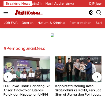
Langsung
ni Hasil Audiensinya
Breaking News
DJP Jawa Timur Gandeng GP Anso
ke
konten
JOB FAIR
Daerah
Hukum & Kriminal
Pemerintahan
Berit
#PembangunanDesa
DJP Jawa Timur Gandeng GP
Kapolresta Malang Kota
Ansor Tingkatkan Literasi
Silaturahmi ke PCNU, Perkuat
Pajak dan Kepatuhan UMKM
Sinergi Ulama dan Polri Jaga
Kamtibmas Khususnya
Persoalan Sosial