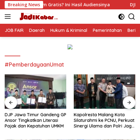
Langsung
ratis? Ini Hasil Audiensinya
Breaking News
DJP Jawa Timur Gandeng 
ke
konten
JOB FAIR
Daerah
Hukum & Kriminal
Pemerintahan
Berit
#PemberdayaanUmat
DJP Jawa Timur Gandeng GP
Kapolresta Malang Kota
Ansor Tingkatkan Literasi
Silaturahmi ke PCNU, Perkuat
Pajak dan Kepatuhan UMKM
Sinergi Ulama dan Polri Jaga
Kamtibmas Khususnya
Persoalan Sosial