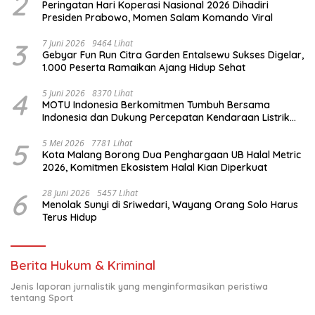
2
Peringatan Hari Koperasi Nasional 2026 Dihadiri
Presiden Prabowo, Momen Salam Komando Viral
3
7 Juni 2026
9464 Lihat
Gebyar Fun Run Citra Garden Entalsewu Sukses Digelar,
1.000 Peserta Ramaikan Ajang Hidup Sehat
4
5 Juni 2026
8370 Lihat
MOTU Indonesia Berkomitmen Tumbuh Bersama
Indonesia dan Dukung Percepatan Kendaraan Listrik
Nasional
5
5 Mei 2026
7781 Lihat
Kota Malang Borong Dua Penghargaan UB Halal Metric
2026, Komitmen Ekosistem Halal Kian Diperkuat
6
28 Juni 2026
5457 Lihat
Menolak Sunyi di Sriwedari, Wayang Orang Solo Harus
Terus Hidup
Berita Hukum & Kriminal
Jenis laporan jurnalistik yang menginformasikan peristiwa
tentang Sport