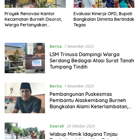
Proyek Renovasi Kantor
Evaluasi Kinerja OPD, Bupati
Kecamatan Burneh Disorot,
Bangkalan Diminta Bertindak
Warga Pertanyakan
Tegas
Transparansi Tanpa Papan
Nama Proyek
Berita
7 November 2025
LSM Trinusa Dampingi Warga
Serdang Bedagai Atasi Surat Tanah
Tumpang Tindih
Berita
1 November 2025
Pembangunan Puskesmas
Pembantu Alaskembang Burneh
Bangkalan Alami Keterlambatan,
DPRD Desak Kontraktor Segera
Selesaikan
Daerah
20 Oktober 2025
Wabup Mimik Idayana Tinjau