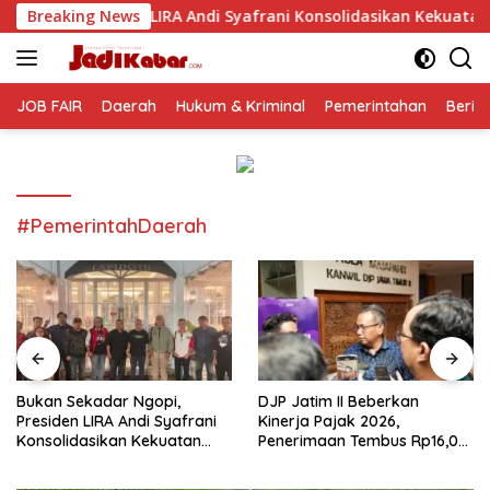
Langsung
A Andi Syafrani Konsolidasikan Kekuatan Organisasi di Malang
Breaking News
ke
konten
JOB FAIR
Daerah
Hukum & Kriminal
Pemerintahan
Berit
#PemerintahDaerah
Bukan Sekadar Ngopi,
DJP Jatim II Beberkan
Presiden LIRA Andi Syafrani
Kinerja Pajak 2026,
Konsolidasikan Kekuatan
Penerimaan Tembus Rp16,08
Organisasi di Malang
Triliun dan Tumbuh 25,04
Persen