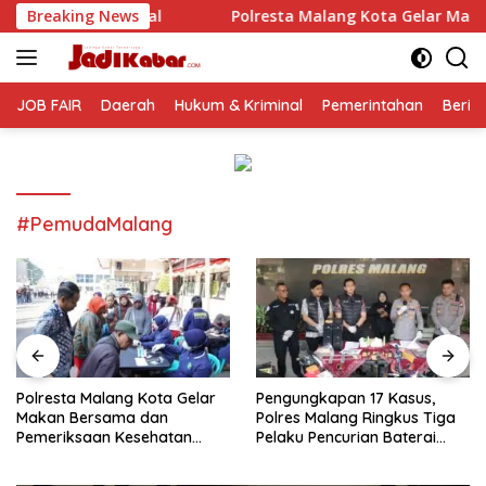
Langsung
Breaking News
Polresta Malang Kota Gelar Makan Bersama dan Pemerik
ke
konten
JOB FAIR
Daerah
Hukum & Kriminal
Pemerintahan
Berit
#PemudaMalang
Polresta Malang Kota Gelar
Pengungkapan 17 Kasus,
Makan Bersama dan
Polres Malang Ringkus Tiga
Pemeriksaan Kesehatan
Pelaku Pencurian Baterai
Gratis, Perkuat Pelayanan
Tower Telekomunikasi
untuk Masyarakat