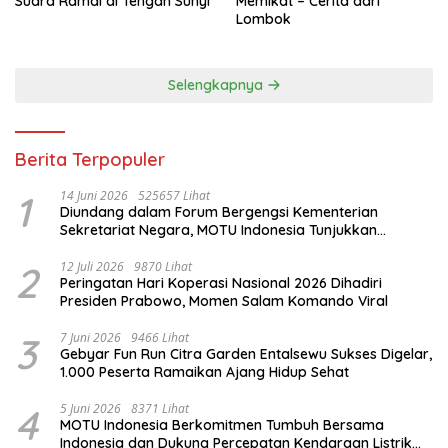
Suara Ramai di Tengah Sunyi
Memikat – Cerita dari
Lombok
Selengkapnya
Berita Terpopuler
1
14 Juni 2026
525657 Lihat
Diundang dalam Forum Bergengsi Kementerian
Sekretariat Negara, MOTU Indonesia Tunjukkan
Komitmen untuk Indonesia
2
12 Juli 2026
9870 Lihat
Peringatan Hari Koperasi Nasional 2026 Dihadiri
Presiden Prabowo, Momen Salam Komando Viral
3
7 Juni 2026
9466 Lihat
Gebyar Fun Run Citra Garden Entalsewu Sukses Digelar,
1.000 Peserta Ramaikan Ajang Hidup Sehat
4
5 Juni 2026
8371 Lihat
MOTU Indonesia Berkomitmen Tumbuh Bersama
Indonesia dan Dukung Percepatan Kendaraan Listrik