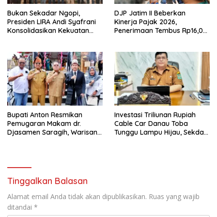
Bukan Sekadar Ngopi,
DJP Jatim II Beberkan
Presiden LIRA Andi Syafrani
Kinerja Pajak 2026,
Konsolidasikan Kekuatan
Penerimaan Tembus Rp16,08
Organisasi di Malang
Triliun dan Tumbuh 25,04
Persen
Bupati Anton Resmikan
Investasi Triliunan Rupiah
Pemugaran Makam dr.
Cable Car Danau Toba
Djasamen Saragih, Warisan
Tunggu Lampu Hijau, Sekda
Dokter Pertama Simalungun
Simalungun: Kami Dukung,
Diabadikan untuk Generasi
Tapi Harus Taat Aturan
Mendatang
Tinggalkan Balasan
Alamat email Anda tidak akan dipublikasikan.
Ruas yang wajib
ditandai
*