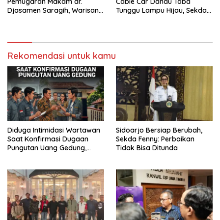
Pemugaran Makam dr.
Cable Car Danau Toba
Djasamen Saragih, Warisan
Tunggu Lampu Hijau, Sekda
Dokter Pertama Simalungun
Simalungun: Kami Dukung,
Diabadikan untuk Generasi
Tapi Harus Taat Aturan
Mendatang
Rekomendasi untuk kamu
Diduga Intimidasi Wartawan
Sidoarjo Bersiap Berubah,
Saat Konfirmasi Dugaan
Sekda Fenny: Perbaikan
Pungutan Uang Gedung,
Tidak Bisa Ditunda
Anggota Komite SMAN 1
Tumpang ,Ketua DPD IWOI
Buka suara