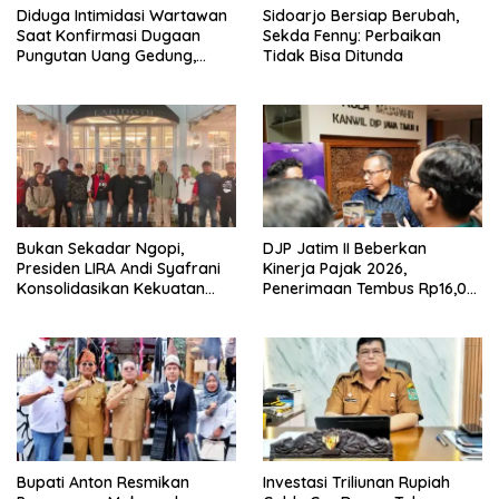
Diduga Intimidasi Wartawan
Sidoarjo Bersiap Berubah,
Saat Konfirmasi Dugaan
Sekda Fenny: Perbaikan
Pungutan Uang Gedung,
Tidak Bisa Ditunda
Anggota Komite SMAN 1
Tumpang ,Ketua DPD IWOI
Buka suara
Bukan Sekadar Ngopi,
DJP Jatim II Beberkan
Presiden LIRA Andi Syafrani
Kinerja Pajak 2026,
Konsolidasikan Kekuatan
Penerimaan Tembus Rp16,08
Organisasi di Malang
Triliun dan Tumbuh 25,04
Persen
Bupati Anton Resmikan
Investasi Triliunan Rupiah