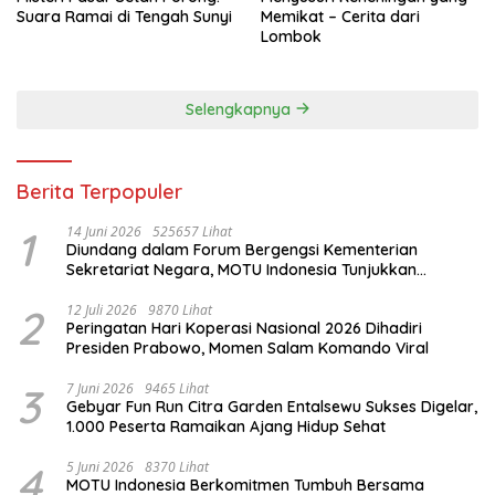
Suara Ramai di Tengah Sunyi
Memikat – Cerita dari
Lombok
Selengkapnya
Berita Terpopuler
1
14 Juni 2026
525657 Lihat
Diundang dalam Forum Bergengsi Kementerian
Sekretariat Negara, MOTU Indonesia Tunjukkan
Komitmen untuk Indonesia
2
12 Juli 2026
9870 Lihat
Peringatan Hari Koperasi Nasional 2026 Dihadiri
Presiden Prabowo, Momen Salam Komando Viral
3
7 Juni 2026
9465 Lihat
Gebyar Fun Run Citra Garden Entalsewu Sukses Digelar,
1.000 Peserta Ramaikan Ajang Hidup Sehat
4
5 Juni 2026
8370 Lihat
MOTU Indonesia Berkomitmen Tumbuh Bersama