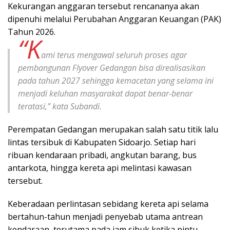
Kekurangan anggaran tersebut rencananya akan
dipenuhi melalui Perubahan Anggaran Keuangan (PAK)
Tahun 2026.
“K
ami terus mengawal seluruh proses agar
pembangunan Flyover Gedangan bisa direalisasikan
pada tahun 2027 sehingga kemacetan yang selama ini
menjadi keluhan masyarakat dapat benar-benar
teratasi,” kata Subandi.
Perempatan Gedangan merupakan salah satu titik lalu
lintas tersibuk di Kabupaten Sidoarjo. Setiap hari
ribuan kendaraan pribadi, angkutan barang, bus
antarkota, hingga kereta api melintasi kawasan
tersebut.
Keberadaan perlintasan sebidang kereta api selama
bertahun-tahun menjadi penyebab utama antrean
kendaraan, terutama pada jam sibuk ketika pintu