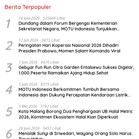
Berita Terpopuler
1
14 Juni 2026
525660 Lihat
Diundang dalam Forum Bergengsi Kementerian
Sekretariat Negara, MOTU Indonesia Tunjukkan
Komitmen untuk Indonesia
2
12 Juli 2026
9873 Lihat
Peringatan Hari Koperasi Nasional 2026 Dihadiri
Presiden Prabowo, Momen Salam Komando Viral
3
7 Juni 2026
9470 Lihat
Gebyar Fun Run Citra Garden Entalsewu Sukses Digelar,
1.000 Peserta Ramaikan Ajang Hidup Sehat
4
5 Juni 2026
8375 Lihat
MOTU Indonesia Berkomitmen Tumbuh Bersama
Indonesia dan Dukung Percepatan Kendaraan Listrik
Nasional
5
5 Mei 2026
7792 Lihat
Kota Malang Borong Dua Penghargaan UB Halal Metric
2026, Komitmen Ekosistem Halal Kian Diperkuat
6
28 Juni 2026
5457 Lihat
Menolak Sunyi di Sriwedari, Wayang Orang Solo Harus
Terus Hidup