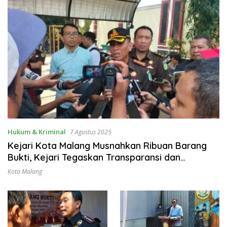
Hukum & Kriminal
7 Agustus 2025
Kejari Kota Malang Musnahkan Ribuan Barang
Bukti, Kejari Tegaskan Transparansi dan
Akuntabilitas Penegakan Hukum
Kota Malang