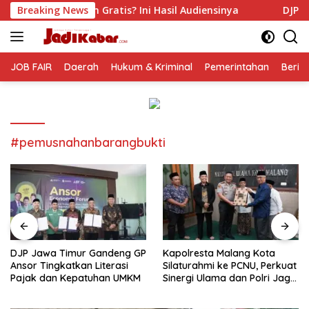
Langsung
tis? Ini Hasil Audiensinya
Breaking News
DJP Jawa Timur Gandeng GP
ke
konten
JOB FAIR
Daerah
Hukum & Kriminal
Pemerintahan
Berit
#pemusnahanbarangbukti
DJP Jawa Timur Gandeng GP
Kapolresta Malang Kota
Ansor Tingkatkan Literasi
Silaturahmi ke PCNU, Perkuat
Pajak dan Kepatuhan UMKM
Sinergi Ulama dan Polri Jaga
Kamtibmas Khususnya
Persoalan Sosial