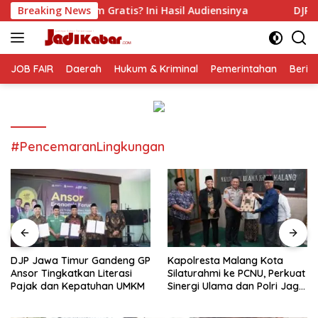
Langsung
ratis? Ini Hasil Audiensinya
Breaking News
DJP Jawa Timur Gandeng 
ke
konten
JOB FAIR
Daerah
Hukum & Kriminal
Pemerintahan
Berit
#PencemaranLingkungan
DJP Jawa Timur Gandeng GP
Kapolresta Malang Kota
Ansor Tingkatkan Literasi
Silaturahmi ke PCNU, Perkuat
Pajak dan Kepatuhan UMKM
Sinergi Ulama dan Polri Jaga
Kamtibmas Khususnya
Persoalan Sosial