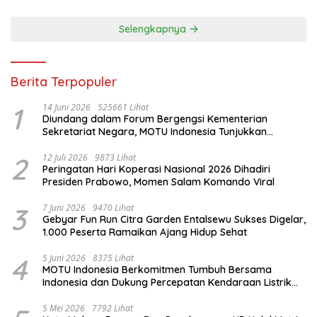
Selengkapnya
Berita Terpopuler
1
14 Juni 2026
525661 Lihat
Diundang dalam Forum Bergengsi Kementerian
Sekretariat Negara, MOTU Indonesia Tunjukkan
Komitmen untuk Indonesia
2
12 Juli 2026
9873 Lihat
Peringatan Hari Koperasi Nasional 2026 Dihadiri
Presiden Prabowo, Momen Salam Komando Viral
3
7 Juni 2026
9470 Lihat
Gebyar Fun Run Citra Garden Entalsewu Sukses Digelar,
1.000 Peserta Ramaikan Ajang Hidup Sehat
4
5 Juni 2026
8375 Lihat
MOTU Indonesia Berkomitmen Tumbuh Bersama
Indonesia dan Dukung Percepatan Kendaraan Listrik
Nasional
5 Mei 2026
7792 Lihat