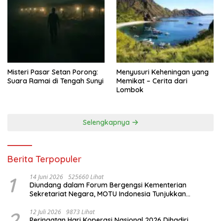
Misteri Pasar Setan Porong:
Menyusuri Keheningan yang
Suara Ramai di Tengah Sunyi
Memikat – Cerita dari
Lombok
Selengkapnya
Berita Terpopuler
1
14 Juni 2026
525660 Lihat
Diundang dalam Forum Bergengsi Kementerian
Sekretariat Negara, MOTU Indonesia Tunjukkan
Komitmen untuk Indonesia
2
12 Juli 2026
9873 Lihat
Peringatan Hari Koperasi Nasional 2026 Dihadiri