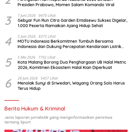
Presiden Prabowo, Momen Salam Komando Viral
3
7 Juni 2026
9470 Lihat
Gebyar Fun Run Citra Garden Entalsewu Sukses Digelar,
1.000 Peserta Ramaikan Ajang Hidup Sehat
4
5 Juni 2026
8375 Lihat
MOTU Indonesia Berkomitmen Tumbuh Bersama
Indonesia dan Dukung Percepatan Kendaraan Listrik
Nasional
5
5 Mei 2026
7792 Lihat
Kota Malang Borong Dua Penghargaan UB Halal Metric
2026, Komitmen Ekosistem Halal Kian Diperkuat
6
28 Juni 2026
5457 Lihat
Menolak Sunyi di Sriwedari, Wayang Orang Solo Harus
Terus Hidup
Berita Hukum & Kriminal
Jenis laporan jurnalistik yang menginformasikan peristiwa
tentang Sport