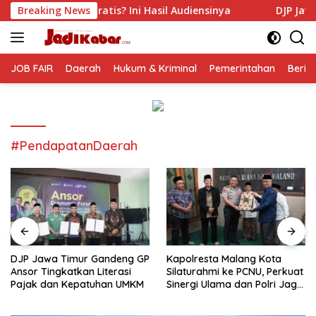
Langsung
s? Ini Hasil Audiensinya
Breaking News
DJP Jawa Timur Gandeng GP A
ke
konten
JOB FAIR
Daerah
Hukum & Kriminal
Pemerintahan
Berit
#PendapatanDaerah
DJP Jawa Timur Gandeng GP
Kapolresta Malang Kota
Ansor Tingkatkan Literasi
Silaturahmi ke PCNU, Perkuat
Pajak dan Kepatuhan UMKM
Sinergi Ulama dan Polri Jaga
Kamtibmas Khususnya
Persoalan Sosial