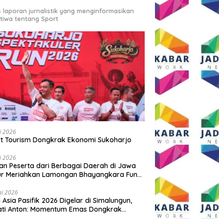
s laporan jurnalistik yang menginformasikan
stiwa tentang Sport
li 2026
t Tourism Dongkrak Ekonomi Sukoharjo
li 2026
an Peserta dari Berbagai Daerah di Jawa
ur Meriahkan Lamongan Bhayangkara Fun
 2026
ni 2026
y Asia Pasifik 2026 Digelar di Simalungun,
ati Anton: Momentum Emas Dongkrak
wisata dan Ekonomi Daerah