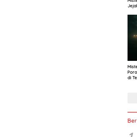
Mist
Jeja
Mist
Poro
di T
Ber
1