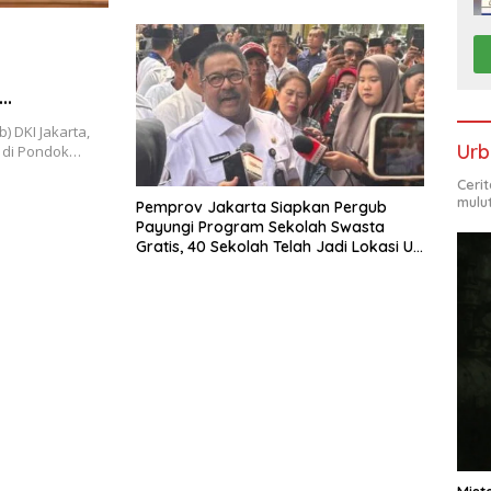
 Jakarta
) DKI Jakarta,
Urb
a di Pondok…
Ceri
mulu
Pemprov Jakarta Siapkan Pergub
Payungi Program Sekolah Swasta
Gratis, 40 Sekolah Telah Jadi Lokasi Uji
Coba