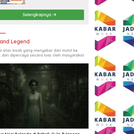
Rp2,5 Juta per Bulan
Selengkapnya
and Legend
ta atau kisah yang menyebar dari mulut ke
t dan dipercaya secara luas oleh masyarakat