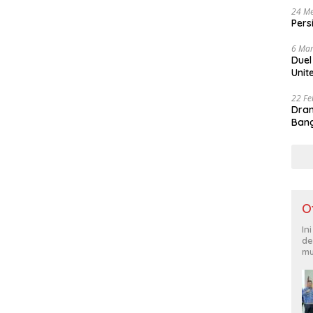
24 Me
Pers
6 Mar
Duel
Unit
22 Fe
Dram
Bang
O
In
de
mu