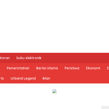
 Koran
buku elektronik
Pemerintahan
Berita Utama
Peristiwa
Ekonomi
E
rts
Urband Legend
Iklan