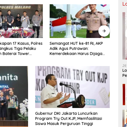
L
apan 17 Kasus, Polres
Semangat HUT ke-81 RI, AKP
Tiga
ingkus Tiga Pelaku
Adik Agus Putrawan:
Raya 
n Baterai Tower
Kemerdekaan Harus Dijaga
Bera
nikasi
dengan Integritas dan Perang
Menuj
Melawan Narkoba
PORP
26
Lo
Pe
Ar
Gubernur DKI Jakarta Luncurkan
Program Try Out KJP, Memfasilitasi
Siswa Masuk Perguruan Tinggi