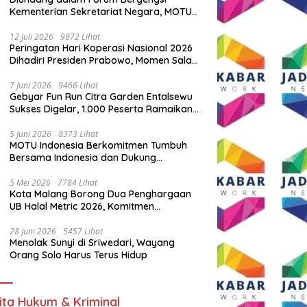
Kementerian Sekretariat Negara, MOTU
Indonesia Tunjukkan Komitmen untuk
Indonesia
12 Juli 2026
9872 Lihat
Peringatan Hari Koperasi Nasional 2026
Dihadiri Presiden Prabowo, Momen Salam
Komando Viral
7 Juni 2026
9466 Lihat
Gebyar Fun Run Citra Garden Entalsewu
Sukses Digelar, 1.000 Peserta Ramaikan
Ajang Hidup Sehat
5 Juni 2026
8373 Lihat
MOTU Indonesia Berkomitmen Tumbuh
Bersama Indonesia dan Dukung
Percepatan Kendaraan Listrik Nasional
5 Mei 2026
7784 Lihat
Kota Malang Borong Dua Penghargaan
UB Halal Metric 2026, Komitmen
Ekosistem Halal Kian Diperkuat
28 Juni 2026
5457 Lihat
Menolak Sunyi di Sriwedari, Wayang
Orang Solo Harus Terus Hidup
ita Hukum & Kriminal