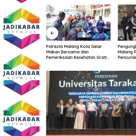
Malang Kota
Polresta Malang Kota Gelar
Pengungk
ke PCNU, Perkuat
Makan Bersama dan
Malang R
a dan Polri Jaga
Pemeriksaan Kesehatan Gratis,
Pencuria
Khususnya
Perkuat Pelayanan untuk
Telekomu
sial
Masyarakat