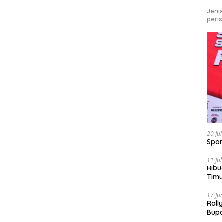
Jeni
peri
20 Ju
Spor
11 Ju
Ribu
Tim
Bike
17 Ju
Rall
Bup
Pari