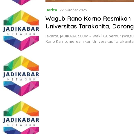
Berita
22 Oktober 2025
Wagub Rano Karno Resmikan
Universitas Tarakanita, Dorong
Kolaborasi Pendidikan Menuju
Jakarta, JADIKABAR.COM – Wakil Gubernur (Wagub
Kota Global
Rano Karno, meresmikan Universitas Tarakanit