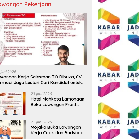
owongan Pekerjaan
 BUMD Air Minum Malang
Wali Kota Malang Paparkan
D
Perkuat Kolaborasi,
Model Pembangunan
S
ngkatkan Kontingen
Berkelanjutan di Forum
P
u Seleksi Atlet
Nasional Bangun Bangsa
A
AMNAS IX 2026
Conference 2026
T
 Juni 2026
B
wongan Kerja Salesman TO Dibuka, CV
rmadi Jaya Lestari Cari Kandidat untuk
ea Lamongan, Tuban, dan Bojonegoro
23 Juni 2026
Hotel Mahkota Lamongan
Buka Lowongan Front
Office dan Maintenance
Engineering, Simak
Syaratnya
21 Juni 2026
Mojako Buka Lowongan
Kerja Cook dan Barista di
Surabaya, Gaji Hingga