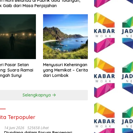
eri Noni Belanda di Pabrik Gula Tulangan,
k Gaib dari Masa Penjajahan
eri Pasar Setan
Menyusuri Keheningan
ng: Suara Ramai
yang Memikat – Cerita
engah Sunyi
dari Lombok
Selengkapnya
ita Terpopuler
14 Juni 2026
525658 Lihat
Diundang dalam Forum Bergengsi