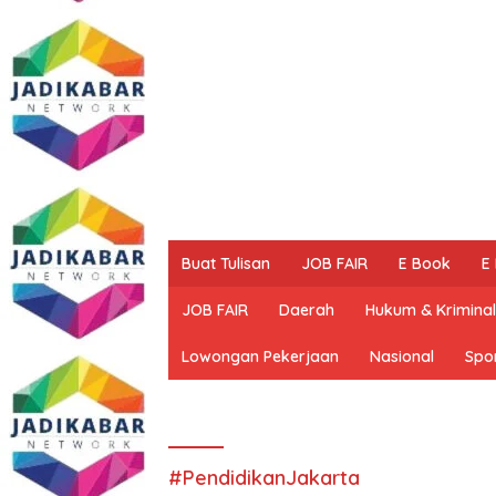
Buat Tulisan
JOB FAIR
E Book
E
JOB FAIR
Daerah
Hukum & Kriminal
Lowongan Pekerjaan
Nasional
Spo
#PendidikanJakarta