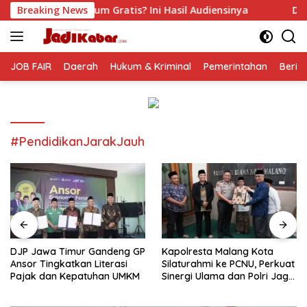
Langsung
Gratis? Ini Hasil Audiensinya
Breaking News
DJP Jawa Timur Ganden
ke
konten
JOB FAIR
Daerah
Hukum & Kriminal
Pemerintahan
Berit
#PendidikanJarakJauh
DJP Jawa Timur Gandeng GP
Kapolresta Malang Kota
Ansor Tingkatkan Literasi
Silaturahmi ke PCNU, Perkuat
Pajak dan Kepatuhan UMKM
Sinergi Ulama dan Polri Jaga
Kamtibmas Khususnya
Persoalan Sosial