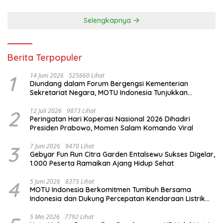
Selengkapnya
Berita Terpopuler
1
14 Juni 2026
525660 Lihat
Diundang dalam Forum Bergengsi Kementerian
Sekretariat Negara, MOTU Indonesia Tunjukkan
Komitmen untuk Indonesia
2
12 Juli 2026
9873 Lihat
Peringatan Hari Koperasi Nasional 2026 Dihadiri
Presiden Prabowo, Momen Salam Komando Viral
3
7 Juni 2026
9470 Lihat
Gebyar Fun Run Citra Garden Entalsewu Sukses Digelar,
1.000 Peserta Ramaikan Ajang Hidup Sehat
4
5 Juni 2026
8375 Lihat
MOTU Indonesia Berkomitmen Tumbuh Bersama
Indonesia dan Dukung Percepatan Kendaraan Listrik
Nasional
5 Mei 2026
7792 Lihat