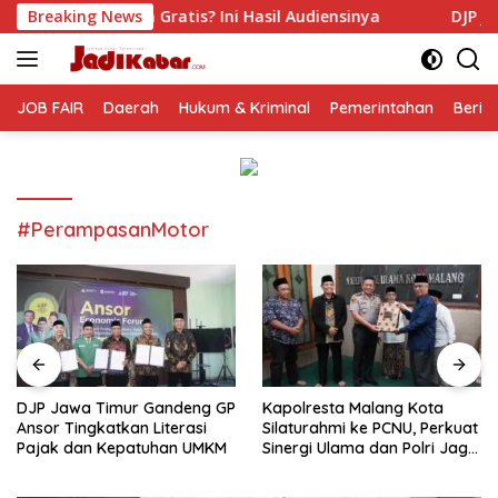
Langsung
atis? Ini Hasil Audiensinya
Breaking News
DJP Jawa Timur Gandeng G
ke
konten
JOB FAIR
Daerah
Hukum & Kriminal
Pemerintahan
Berit
#PerampasanMotor
DJP Jawa Timur Gandeng GP
Kapolresta Malang Kota
Ansor Tingkatkan Literasi
Silaturahmi ke PCNU, Perkuat
Pajak dan Kepatuhan UMKM
Sinergi Ulama dan Polri Jaga
Kamtibmas Khususnya
Persoalan Sosial