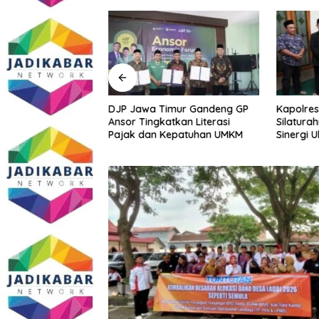
Sidoarjo Bakal
DJP Jawa Timur Gandeng GP
Kapolres
 Edukasi dan
Ansor Tingkatkan Literasi
Silatura
m Gratis? Ini Hasil
Pajak dan Kepatuhan UMKM
Sinergi 
Kamtibm
Persoala