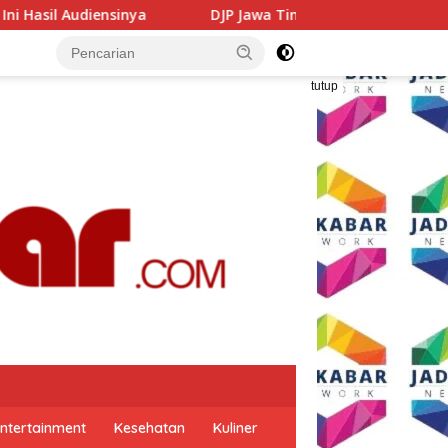
DJP Jawa Timur Gandeng GP Ansor Tingkatkan Literasi Pa
tutup
ntertainment
Kesehatan
Kuliner