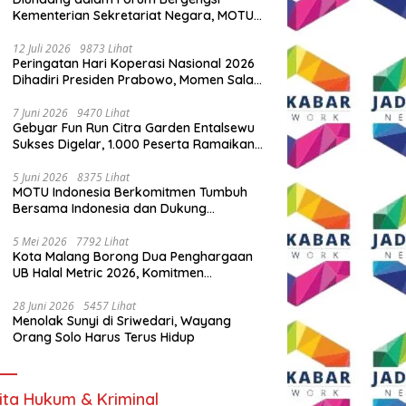
Kementerian Sekretariat Negara, MOTU
Indonesia Tunjukkan Komitmen untuk
Indonesia
12 Juli 2026
9873 Lihat
Peringatan Hari Koperasi Nasional 2026
Dihadiri Presiden Prabowo, Momen Salam
Komando Viral
7 Juni 2026
9470 Lihat
Gebyar Fun Run Citra Garden Entalsewu
Sukses Digelar, 1.000 Peserta Ramaikan
Ajang Hidup Sehat
5 Juni 2026
8375 Lihat
MOTU Indonesia Berkomitmen Tumbuh
Bersama Indonesia dan Dukung
Percepatan Kendaraan Listrik Nasional
5 Mei 2026
7792 Lihat
Kota Malang Borong Dua Penghargaan
UB Halal Metric 2026, Komitmen
Ekosistem Halal Kian Diperkuat
28 Juni 2026
5457 Lihat
Menolak Sunyi di Sriwedari, Wayang
Orang Solo Harus Terus Hidup
ita Hukum & Kriminal