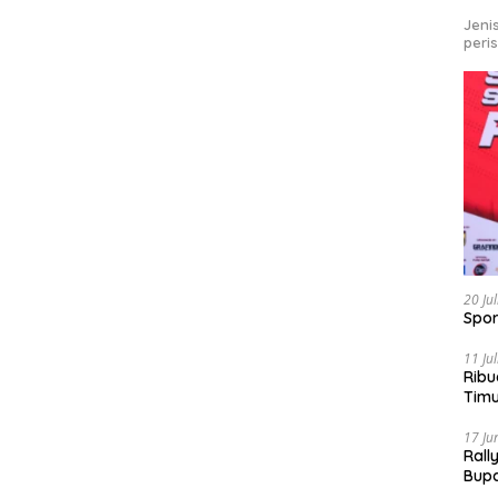
Jeni
peri
20 Ju
Spor
11 Ju
Ribu
Tim
Bike
17 Ju
Rall
Bup
Pari