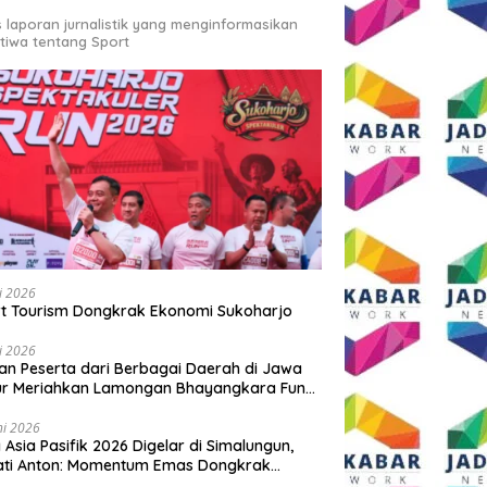
s laporan jurnalistik yang menginformasikan
stiwa tentang Sport
li 2026
t Tourism Dongkrak Ekonomi Sukoharjo
li 2026
an Peserta dari Berbagai Daerah di Jawa
ur Meriahkan Lamongan Bhayangkara Fun
 2026
ni 2026
y Asia Pasifik 2026 Digelar di Simalungun,
ati Anton: Momentum Emas Dongkrak
wisata dan Ekonomi Daerah