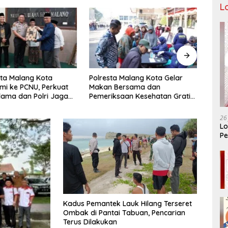
L
ta Malang Kota
Polresta Malang Kota Gelar
Pengu
hmi ke PCNU, Perkuat
Makan Bersama dan
Malan
Ulama dan Polri Jaga
Pemeriksaan Kesehatan Gratis,
Pencu
as Khususnya
Perkuat Pelayanan untuk
Telek
n Sosial
Masyarakat
26
Lo
Pe
Ar
Kadus Pemantek Lauk Hilang Terseret
Ombak di Pantai Tabuan, Pencarian
Terus Dilakukan