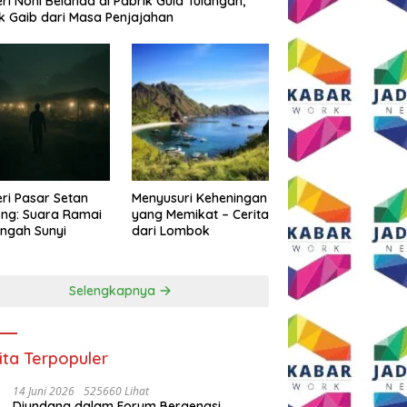
eri Noni Belanda di Pabrik Gula Tulangan,
k Gaib dari Masa Penjajahan
eri Pasar Setan
Menyusuri Keheningan
ng: Suara Ramai
yang Memikat – Cerita
engah Sunyi
dari Lombok
Selengkapnya
ita Terpopuler
14 Juni 2026
525660 Lihat
Diundang dalam Forum Bergengsi