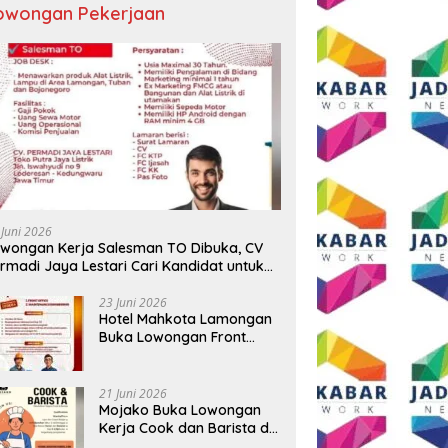
owongan Pekerjaan
ngkapan 17 Kasus, Polres
Semangat HUT ke-81 RI, AKP
T
g Ringkus Tiga Pelaku
Adik Agus Putrawan:
R
rian Baterai Tower
Kemerdekaan Harus Dijaga
B
omunikasi
dengan Integritas dan Perang
Me
Melawan Narkoba
P
 Juni 2026
wongan Kerja Salesman TO Dibuka, CV
rmadi Jaya Lestari Cari Kandidat untuk
ea Lamongan, Tuban, dan Bojonegoro
23 Juni 2026
Hotel Mahkota Lamongan
Buka Lowongan Front
Office dan Maintenance
Engineering, Simak
Syaratnya
21 Juni 2026
Mojako Buka Lowongan
Kerja Cook dan Barista di
Surabaya, Gaji Hingga