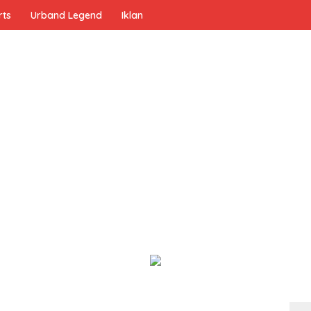
rts
Urband Legend
Iklan