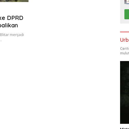
 ke DPRD
balikan
Blitar menjadi
Urb
…
Ceri
mulu