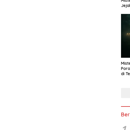
Mist
Jeja
Mist
Poro
di T
Ber
1