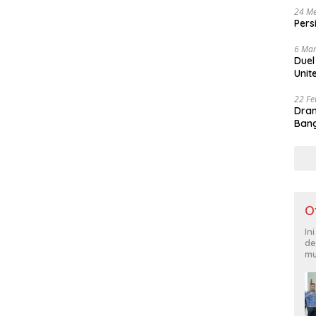
24 Me
Pers
6 Mar
Duel
Unit
22 Fe
Dram
Bang
O
In
de
mu