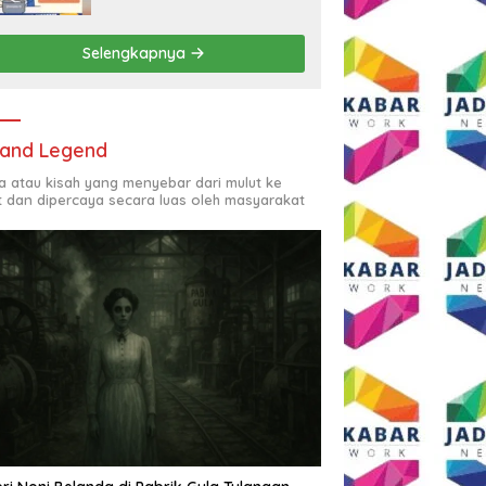
Rp2,5 Juta per Bulan
Selengkapnya
and Legend
ta atau kisah yang menyebar dari mulut ke
t dan dipercaya secara luas oleh masyarakat