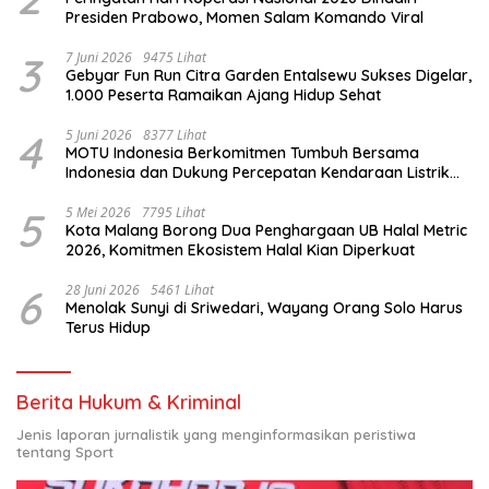
Presiden Prabowo, Momen Salam Komando Viral
3
7 Juni 2026
9475 Lihat
Gebyar Fun Run Citra Garden Entalsewu Sukses Digelar,
1.000 Peserta Ramaikan Ajang Hidup Sehat
4
5 Juni 2026
8377 Lihat
MOTU Indonesia Berkomitmen Tumbuh Bersama
Indonesia dan Dukung Percepatan Kendaraan Listrik
Nasional
5
5 Mei 2026
7795 Lihat
Kota Malang Borong Dua Penghargaan UB Halal Metric
2026, Komitmen Ekosistem Halal Kian Diperkuat
6
28 Juni 2026
5461 Lihat
Menolak Sunyi di Sriwedari, Wayang Orang Solo Harus
Terus Hidup
Berita Hukum & Kriminal
Jenis laporan jurnalistik yang menginformasikan peristiwa
tentang Sport