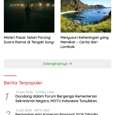
Misteri Pasar Setan Porong:
Menyusuri Keheningan yang
Suara Ramai di Tengah Sunyi
Memikat – Cerita dari
Lombok
Selengkapnya
Berita Terpopuler
1
14 Juni 2026
525662 Lihat
Diundang dalam Forum Bergengsi Kementerian
Sekretariat Negara, MOTU Indonesia Tunjukkan
Komitmen untuk Indonesia
2
12 Juli 2026
9875 Lihat
Peringatan Hari Koperasi Nasional 2026 Dihadiri