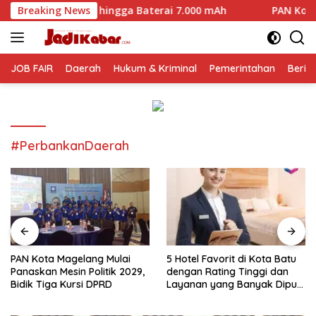
Langsung
P hingga Baterai 7.000 mAh
Breaking News
PAN Kota Magelang Mulai Pa
ke
konten
JOB FAIR
Daerah
Hukum & Kriminal
Pemerintahan
Berit
#PerbankanDaerah
PAN Kota Magelang Mulai
5 Hotel Favorit di Kota Batu
Panaskan Mesin Politik 2029,
dengan Rating Tinggi dan
Bidik Tiga Kursi DPRD
Layanan yang Banyak Dipuji
Pengunjung