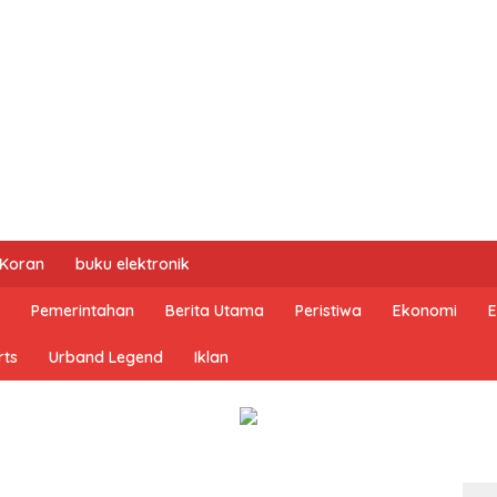
 Koran
buku elektronik
Pemerintahan
Berita Utama
Peristiwa
Ekonomi
E
rts
Urband Legend
Iklan