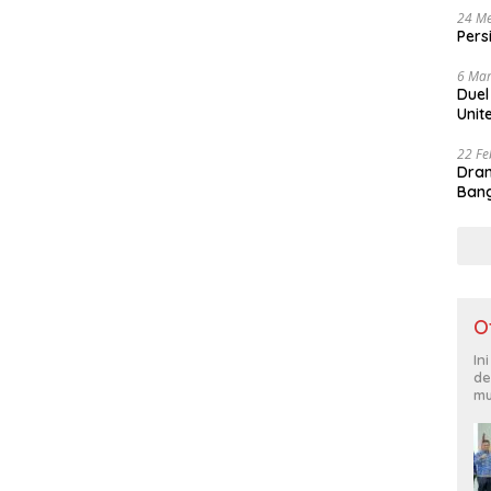
24 Me
Pers
6 Mar
Duel
Unit
22 Fe
Dram
Bang
O
In
de
mu