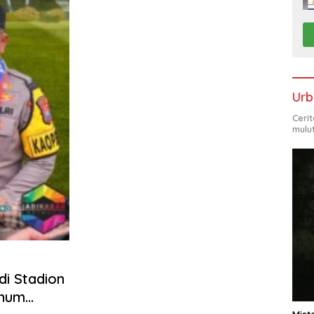
Urb
Ceri
mulu
di Stadion
knum