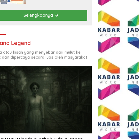
Rp2,5 Juta per Bulan
Selengkapnya
and Legend
ta atau kisah yang menyebar dari mulut ke
t dan dipercaya secara luas oleh masyarakat