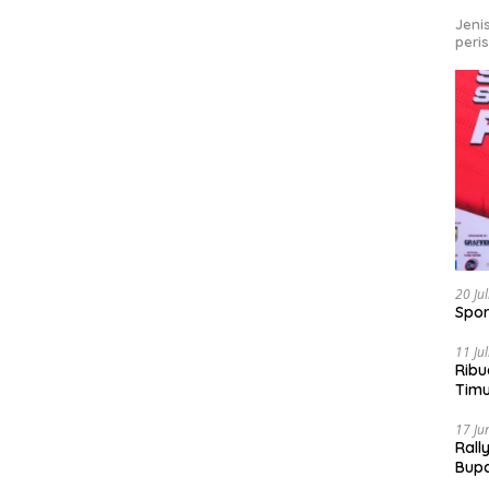
Jeni
peri
20 Ju
Spor
11 Ju
Ribu
Tim
Bike
17 Ju
Rall
Bup
Pari