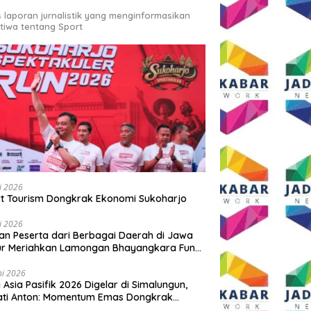
s laporan jurnalistik yang menginformasikan
stiwa tentang Sport
li 2026
t Tourism Dongkrak Ekonomi Sukoharjo
li 2026
an Peserta dari Berbagai Daerah di Jawa
ur Meriahkan Lamongan Bhayangkara Fun
 2026
ni 2026
y Asia Pasifik 2026 Digelar di Simalungun,
ati Anton: Momentum Emas Dongkrak
wisata dan Ekonomi Daerah