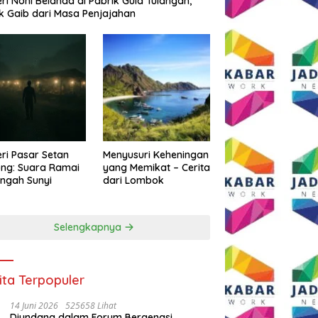
eri Noni Belanda di Pabrik Gula Tulangan,
k Gaib dari Masa Penjajahan
eri Pasar Setan
Menyusuri Keheningan
ng: Suara Ramai
yang Memikat – Cerita
engah Sunyi
dari Lombok
Selengkapnya
ita Terpopuler
14 Juni 2026
525658 Lihat
Diundang dalam Forum Bergengsi