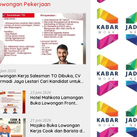
owongan Pekerjaan
 BUMD Air Minum Malang
Wali Kota Malang Paparkan
D
Perkuat Kolaborasi,
Model Pembangunan
S
ngkatkan Kontingen
Berkelanjutan di Forum
P
u Seleksi Atlet
Nasional Bangun Bangsa
A
AMNAS IX 2026
Conference 2026
T
 Juni 2026
B
wongan Kerja Salesman TO Dibuka, CV
rmadi Jaya Lestari Cari Kandidat untuk
ea Lamongan, Tuban, dan Bojonegoro
23 Juni 2026
Hotel Mahkota Lamongan
Buka Lowongan Front
Office dan Maintenance
Engineering, Simak
Syaratnya
21 Juni 2026
Mojako Buka Lowongan
Kerja Cook dan Barista di
Surabaya, Gaji Hingga