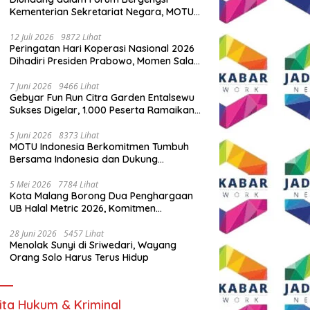
Kementerian Sekretariat Negara, MOTU
Indonesia Tunjukkan Komitmen untuk
Indonesia
12 Juli 2026
9872 Lihat
Peringatan Hari Koperasi Nasional 2026
Dihadiri Presiden Prabowo, Momen Salam
Komando Viral
7 Juni 2026
9466 Lihat
Gebyar Fun Run Citra Garden Entalsewu
Sukses Digelar, 1.000 Peserta Ramaikan
Ajang Hidup Sehat
5 Juni 2026
8373 Lihat
MOTU Indonesia Berkomitmen Tumbuh
Bersama Indonesia dan Dukung
Percepatan Kendaraan Listrik Nasional
5 Mei 2026
7784 Lihat
Kota Malang Borong Dua Penghargaan
UB Halal Metric 2026, Komitmen
Ekosistem Halal Kian Diperkuat
28 Juni 2026
5457 Lihat
Menolak Sunyi di Sriwedari, Wayang
Orang Solo Harus Terus Hidup
ita Hukum & Kriminal