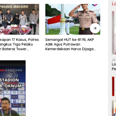
L
apan 17 Kasus, Polres
Semangat HUT ke-81 RI, AKP
Tiga
ingkus Tiga Pelaku
Adik Agus Putrawan:
Raya 
n Baterai Tower
Kemerdekaan Harus Dijaga
Bera
nikasi
dengan Integritas dan Perang
Menuj
Melawan Narkoba
PORP
26
Lo
Pe
Ar