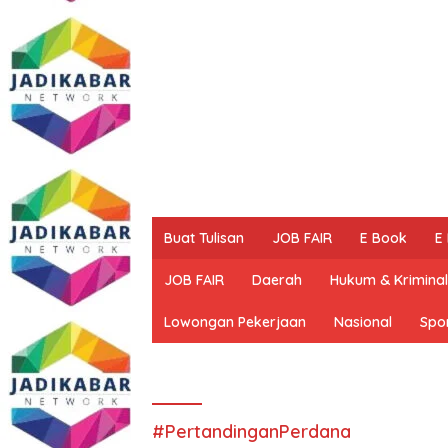
Buat Tulisan
JOB FAIR
E Book
E
JOB FAIR
Daerah
Hukum & Kriminal
Lowongan Pekerjaan
Nasional
Spo
#PertandinganPerdana