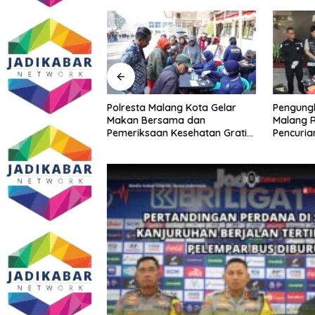
Malang Kota
Polresta Malang Kota Gelar
Pengungk
ke PCNU, Perkuat
Makan Bersama dan
Malang R
a dan Polri Jaga
Pemeriksaan Kesehatan Gratis,
Pencuria
Khususnya
Perkuat Pelayanan untuk
Telekomu
sial
Masyarakat