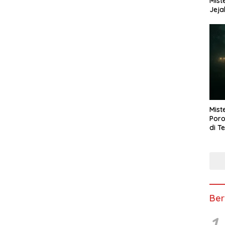
Mist
Jeja
Mist
Poro
di T
Ber
1