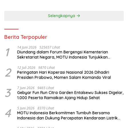
Selengkapnya
Berita Terpopuler
1
14 Juni 2026
525657 Lihat
Diundang dalam Forum Bergengsi Kementerian
Sekretariat Negara, MOTU Indonesia Tunjukkan
Komitmen untuk Indonesia
2
12 Juli 2026
9870 Lihat
Peringatan Hari Koperasi Nasional 2026 Dihadiri
Presiden Prabowo, Momen Salam Komando Viral
3
7 Juni 2026
9465 Lihat
Gebyar Fun Run Citra Garden Entalsewu Sukses Digelar,
1.000 Peserta Ramaikan Ajang Hidup Sehat
4
5 Juni 2026
8370 Lihat
MOTU Indonesia Berkomitmen Tumbuh Bersama
Indonesia dan Dukung Percepatan Kendaraan Listrik
Nasional