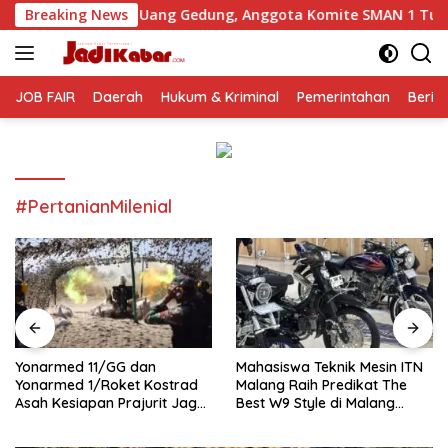
Langsung
an Uang Gedung, Anggota Komite SMAN 1 Tumpang ,Ketua DPD 
Breaking News
ke
konten
JOB FAIR
Daerah
Hukum & Kriminal
Pemerintahan
Berit
#PertanianMilenial
Yonarmed 11/GG dan
Mahasiswa Teknik Mesin ITN
Yonarmed 1/Roket Kostrad
Malang Raih Predikat The
Asah Kesiapan Prajurit Jaga
Best W9 Style di Malang
Kedaulatan NKRI
Modifest