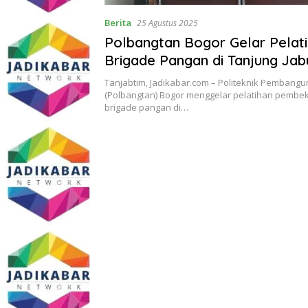
Berita
25 Agustus 2025
Polbangtan Bogor Gelar Pelat
Brigade Pangan di Tanjung Jab
Perkuat SDM untuk Swasemba
Tanjabtim, Jadikabar.com – Politeknik Pembang
Nasional
(Polbangtan) Bogor menggelar pelatihan pembek
brigade pangan di…