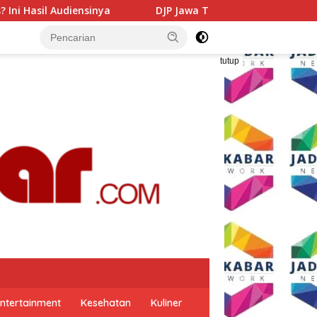
DJP Jawa Timur Gandeng GP Ansor Tingkatkan Literasi P
tutup
ntertainment
Kesehatan
Kuliner