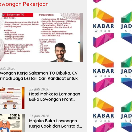
owongan Pekerjaan
ngkapan 17 Kasus, Polres
Semangat HUT ke-81 RI, AKP
T
g Ringkus Tiga Pelaku
Adik Agus Putrawan:
R
rian Baterai Tower
Kemerdekaan Harus Dijaga
B
omunikasi
dengan Integritas dan Perang
Me
Melawan Narkoba
P
 Juni 2026
wongan Kerja Salesman TO Dibuka, CV
rmadi Jaya Lestari Cari Kandidat untuk
ea Lamongan, Tuban, dan Bojonegoro
23 Juni 2026
Hotel Mahkota Lamongan
Buka Lowongan Front
Office dan Maintenance
Engineering, Simak
Syaratnya
21 Juni 2026
Mojako Buka Lowongan
Kerja Cook dan Barista di
Surabaya, Gaji Hingga