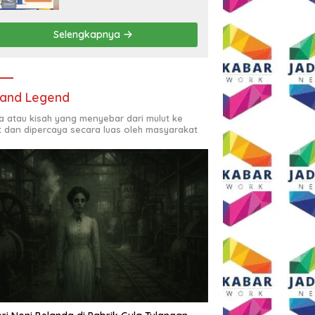
Rp2,5 Juta per Bulan
Selengkapnya
and Legend
ta atau kisah yang menyebar dari mulut ke
t dan dipercaya secara luas oleh masyarakat