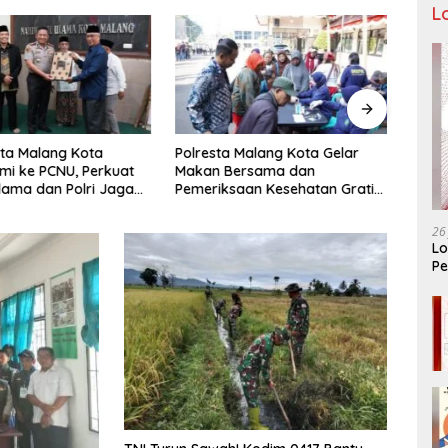
L
ta Malang Kota
Polresta Malang Kota Gelar
Pengu
hmi ke PCNU, Perkuat
Makan Bersama dan
Malan
Ulama dan Polri Jaga
Pemeriksaan Kesehatan Gratis,
Pencu
as Khususnya
Perkuat Pelayanan untuk
Telek
n Sosial
Masyarakat
26
Lo
Pe
Ar