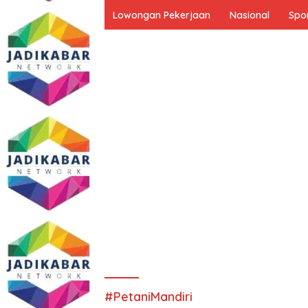
Lowongan Pekerjaan
Nasional
Spo
#PetaniMandiri