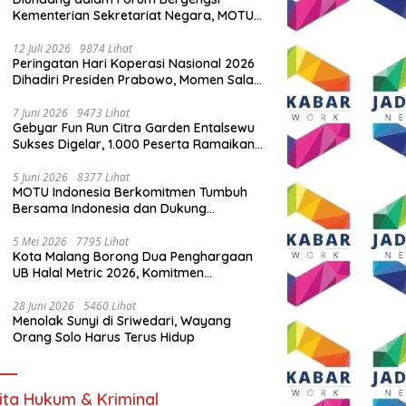
Kementerian Sekretariat Negara, MOTU
Indonesia Tunjukkan Komitmen untuk
Indonesia
12 Juli 2026
9874 Lihat
Peringatan Hari Koperasi Nasional 2026
Dihadiri Presiden Prabowo, Momen Salam
Komando Viral
7 Juni 2026
9473 Lihat
Gebyar Fun Run Citra Garden Entalsewu
Sukses Digelar, 1.000 Peserta Ramaikan
Ajang Hidup Sehat
5 Juni 2026
8377 Lihat
MOTU Indonesia Berkomitmen Tumbuh
Bersama Indonesia dan Dukung
Percepatan Kendaraan Listrik Nasional
5 Mei 2026
7795 Lihat
Kota Malang Borong Dua Penghargaan
UB Halal Metric 2026, Komitmen
Ekosistem Halal Kian Diperkuat
28 Juni 2026
5460 Lihat
Menolak Sunyi di Sriwedari, Wayang
Orang Solo Harus Terus Hidup
ita Hukum & Kriminal