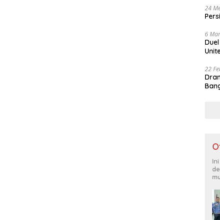
24 Me
Pers
6 Mar
Duel
Unit
22 Fe
Dram
Bang
O
In
de
mu