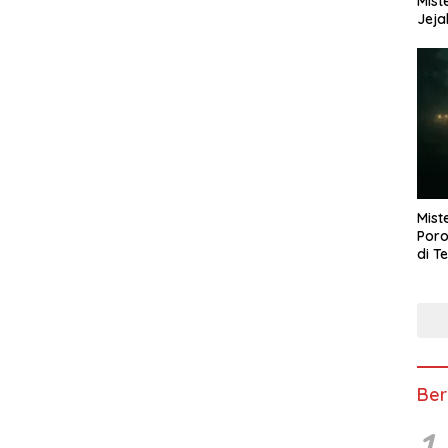
Mist
Jeja
Mist
Poro
di T
Ber
1