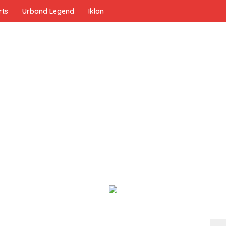
rts
Urband Legend
Iklan