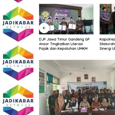
Sidoarjo Bakal
DJP Jawa Timur Gandeng GP
Kapolres
 Edukasi dan
Ansor Tingkatkan Literasi
Silatura
m Gratis? Ini Hasil
Pajak dan Kepatuhan UMKM
Sinergi 
Kamtibm
Persoala