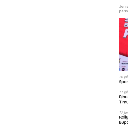
Jeni
peri
20 Ju
Spor
11 Ju
Ribu
Tim
Bike
17 Ju
Rall
Bup
Pari