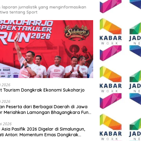
s laporan jurnalistik yang menginformasikan
stiwa tentang Sport
li 2026
t Tourism Dongkrak Ekonomi Sukoharjo
li 2026
an Peserta dari Berbagai Daerah di Jawa
ur Meriahkan Lamongan Bhayangkara Fun
 2026
ni 2026
y Asia Pasifik 2026 Digelar di Simalungun,
ati Anton: Momentum Emas Dongkrak
wisata dan Ekonomi Daerah