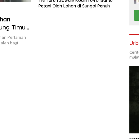
TNI Turun Sawah! Kodim 0417 Bantu
Petani Olah Lahan di Sungai Penuh
ihan
ung Timur,
da
unan Pertanian
Urb
alan bagi
Ceri
mulu