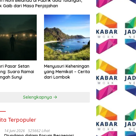
eri Noni Belanda di Pabrik Gula Tulangan,
k Gaib dari Masa Penjajahan
eri Pasar Setan
Menyusuri Keheningan
ng: Suara Ramai
yang Memikat – Cerita
engah Sunyi
dari Lombok
Selengkapnya
ita Terpopuler
14 Juni 2026
525662 Lihat
Diundang dalam Forum Bergengsi