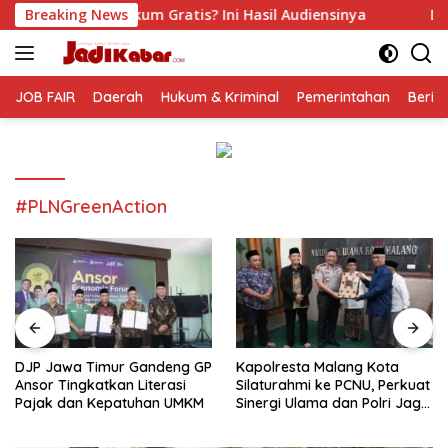
Langsung
 Gratis? Ini Hasil Audiensinya
Breaking News
DJP Jawa Timur Ganden
ke
konten
JOB FAIR
Daerah
Hukum & Kriminal
Pemerintahan
Berit
#PLNGreenAction
DJP Jawa Timur Gandeng GP
Kapolresta Malang Kota
Ansor Tingkatkan Literasi
Silaturahmi ke PCNU, Perkuat
Pajak dan Kepatuhan UMKM
Sinergi Ulama dan Polri Jaga
Kamtibmas Khususnya
Persoalan Sosial