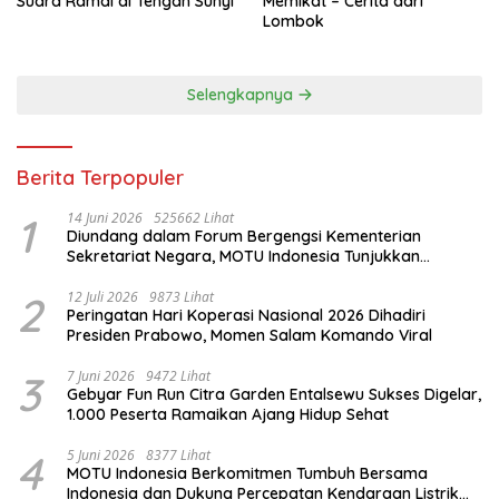
Suara Ramai di Tengah Sunyi
Memikat – Cerita dari
Lombok
Selengkapnya
Berita Terpopuler
1
14 Juni 2026
525662 Lihat
Diundang dalam Forum Bergengsi Kementerian
Sekretariat Negara, MOTU Indonesia Tunjukkan
Komitmen untuk Indonesia
2
12 Juli 2026
9873 Lihat
Peringatan Hari Koperasi Nasional 2026 Dihadiri
Presiden Prabowo, Momen Salam Komando Viral
3
7 Juni 2026
9472 Lihat
Gebyar Fun Run Citra Garden Entalsewu Sukses Digelar,
1.000 Peserta Ramaikan Ajang Hidup Sehat
4
5 Juni 2026
8377 Lihat
MOTU Indonesia Berkomitmen Tumbuh Bersama
Indonesia dan Dukung Percepatan Kendaraan Listrik