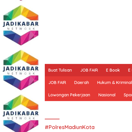
Buat Tulisan
JOB FAIR
E Book
E
JOB FAIR
Daerah
Hukum & Kriminal
Lowongan Pekerjaan
Nasional
Spo
#PolresMadiunKota