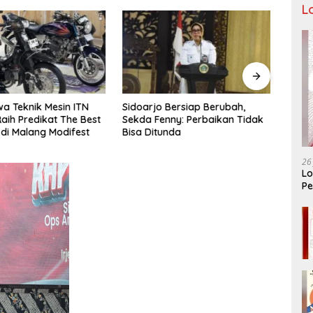
L
a Teknik Mesin ITN
Sidoarjo Bersiap Berubah,
Bukan
aih Predikat The Best
Sekda Fenny: Perbaikan Tidak
LIRA 
 di Malang Modifest
Bisa Ditunda
Konso
Organ
26
Lo
Pe
Ar