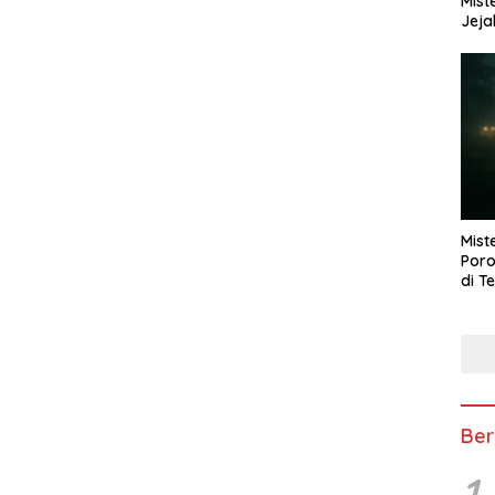
Mist
Jeja
Mist
Poro
di T
Ber
1