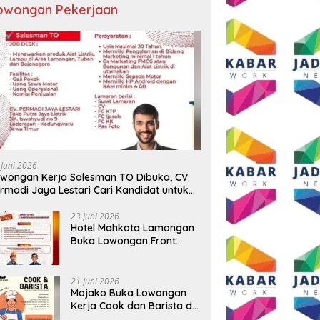
owongan Pekerjaan
 Sekadar Ngopi, Presiden
Sambut HUT RI ke-81, Grand
D
Andi Syafrani
Mercure Malang Mirama Gelar
P
lidasikan Kekuatan
Opening Ceremony Olimpiade
T
isasi di Malang
Agustusan 2026
T
 Juni 2026
wongan Kerja Salesman TO Dibuka, CV
rmadi Jaya Lestari Cari Kandidat untuk
ea Lamongan, Tuban, dan Bojonegoro
23 Juni 2026
Hotel Mahkota Lamongan
Buka Lowongan Front
Office dan Maintenance
Engineering, Simak
Syaratnya
21 Juni 2026
Mojako Buka Lowongan
Kerja Cook dan Barista di
Surabaya, Gaji Hingga