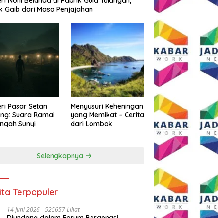
eri Noni Belanda di Pabrik Gula Tulangan,
k Gaib dari Masa Penjajahan
eri Pasar Setan
Menyusuri Keheningan
ng: Suara Ramai
yang Memikat – Cerita
engah Sunyi
dari Lombok
Selengkapnya
ita Terpopuler
14 Juni 2026
525657 Lihat
Diundang dalam Forum Bergengsi