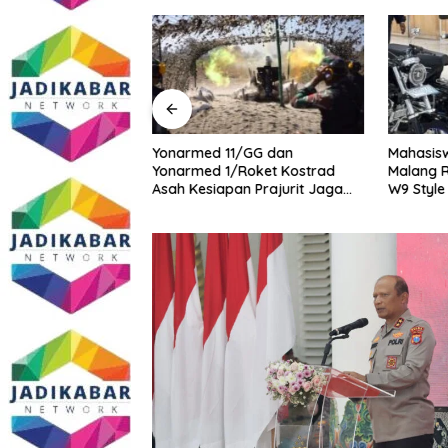
midasi Wartawan
Yonarmed 11/GG dan
Mahasisw
masi Dugaan
Yonarmed 1/Roket Kostrad
Malang R
ang Gedung,
Asah Kesiapan Prajurit Jaga
W9 Style
ite SMAN 1
Kedaulatan NKRI
tua DPD IWOI