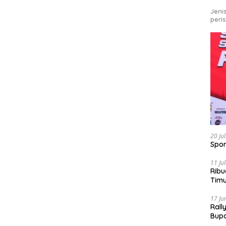
Jeni
peri
20 Ju
Spor
11 Ju
Ribu
Tim
Bike
17 Ju
Rall
Bup
Pari