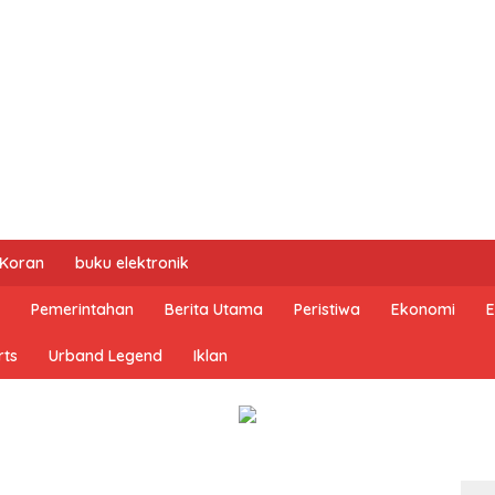
 Koran
buku elektronik
Pemerintahan
Berita Utama
Peristiwa
Ekonomi
E
rts
Urband Legend
Iklan