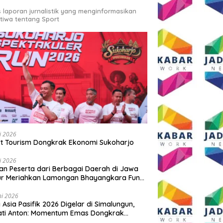
s laporan jurnalistik yang menginformasikan
stiwa tentang Sport
li 2026
t Tourism Dongkrak Ekonomi Sukoharjo
li 2026
an Peserta dari Berbagai Daerah di Jawa
ur Meriahkan Lamongan Bhayangkara Fun
 2026
ni 2026
y Asia Pasifik 2026 Digelar di Simalungun,
ati Anton: Momentum Emas Dongkrak
wisata dan Ekonomi Daerah