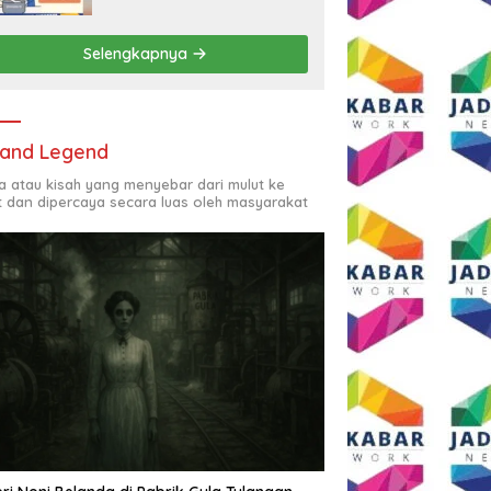
Rp2,5 Juta per Bulan
Selengkapnya
and Legend
ta atau kisah yang menyebar dari mulut ke
t dan dipercaya secara luas oleh masyarakat