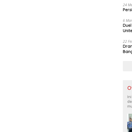
24 Me
Pers
6 Mar
Duel
Unit
22 Fe
Dram
Bang
O
In
de
mu