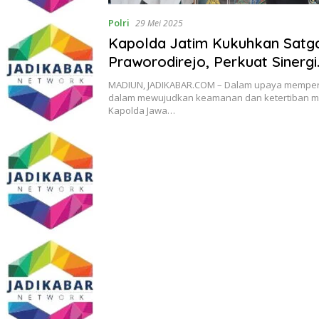
Polri
29 Mei 2025
Kapolda Jatim Kukuhkan Satg
Praworodirejo, Perkuat Sinergi
Keamanan Jelang 1 Suro di Ko
MADIUN, JADIKABAR.COM – Dalam upaya mempere
dalam mewujudkan keamanan dan ketertiban m
Kapolda Jawa…