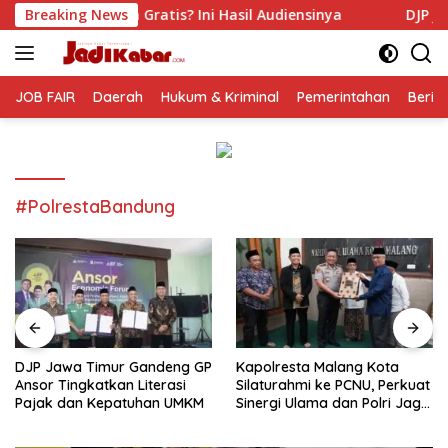
Langsung
tis? Ini Hasil Audiensinya
Breaking News
DJP Jawa Timur Gandeng GP
ke
konten
JOB FAIR
Daerah
Hukum & Kriminal
Pemerintahan
Berit
#PolrestaBandung
DJP Jawa Timur Gandeng GP
Kapolresta Malang Kota
Ansor Tingkatkan Literasi
Silaturahmi ke PCNU, Perkuat
Pajak dan Kepatuhan UMKM
Sinergi Ulama dan Polri Jaga
Kamtibmas Khususnya
Persoalan Sosial