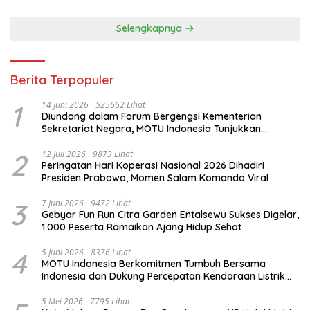
Selengkapnya
Berita Terpopuler
1
14 Juni 2026
525662 Lihat
Diundang dalam Forum Bergengsi Kementerian
Sekretariat Negara, MOTU Indonesia Tunjukkan
Komitmen untuk Indonesia
2
12 Juli 2026
9873 Lihat
Peringatan Hari Koperasi Nasional 2026 Dihadiri
Presiden Prabowo, Momen Salam Komando Viral
3
7 Juni 2026
9472 Lihat
Gebyar Fun Run Citra Garden Entalsewu Sukses Digelar,
1.000 Peserta Ramaikan Ajang Hidup Sehat
4
5 Juni 2026
8376 Lihat
MOTU Indonesia Berkomitmen Tumbuh Bersama
Indonesia dan Dukung Percepatan Kendaraan Listrik
Nasional
5 Mei 2026
7795 Lihat