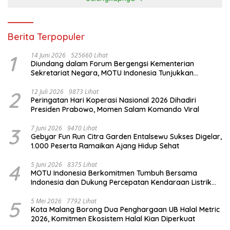
Berita Terpopuler
1
14 Juni 2026
525660 Lihat
Diundang dalam Forum Bergengsi Kementerian
Sekretariat Negara, MOTU Indonesia Tunjukkan
Komitmen untuk Indonesia
2
12 Juli 2026
9873 Lihat
Peringatan Hari Koperasi Nasional 2026 Dihadiri
Presiden Prabowo, Momen Salam Komando Viral
3
7 Juni 2026
9470 Lihat
Gebyar Fun Run Citra Garden Entalsewu Sukses Digelar,
1.000 Peserta Ramaikan Ajang Hidup Sehat
4
5 Juni 2026
8375 Lihat
MOTU Indonesia Berkomitmen Tumbuh Bersama
Indonesia dan Dukung Percepatan Kendaraan Listrik
Nasional
5
5 Mei 2026
7792 Lihat
Kota Malang Borong Dua Penghargaan UB Halal Metric
2026, Komitmen Ekosistem Halal Kian Diperkuat