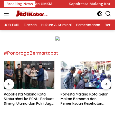
Langsung
n UMKM
Breaking News
Kapolresta Malang Kota Silaturahmi ke PCNU, P
ke
konten
JOB FAIR
Daerah
Hukum & Kriminal
Pemerintahan
Berit
#PonorogoBermartabat
Kapolresta Malang Kota
Polresta Malang Kota Gelar
Silaturahmi ke PCNU, Perkuat
Makan Bersama dan
Sinergi Ulama dan Polri Jaga
Pemeriksaan Kesehatan
Kamtibmas Khususnya
Gratis, Perkuat Pelayanan
Persoalan Sosial
untuk Masyarakat