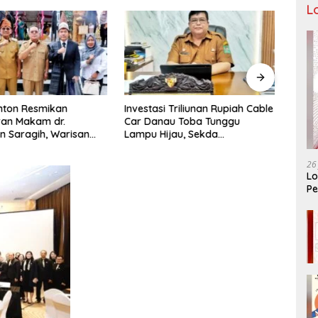
L
nton Resmikan
Investasi Triliunan Rupiah Cable
Pinja
an Makam dr.
Car Danau Toba Tunggu
Maka
 Saragih, Warisan
Lampu Hijau, Sekda
Mala
Pertama Simalungun
Simalungun: Kami Dukung, Tapi
an untuk Generasi
Harus Taat Aturan
26
ng
Lo
Pe
Ar