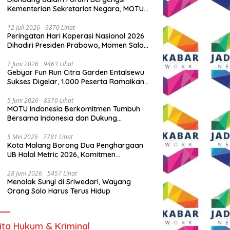
Kementerian Sekretariat Negara, MOTU
Indonesia Tunjukkan Komitmen untuk
Indonesia
12 Juli 2026
9870 Lihat
Peringatan Hari Koperasi Nasional 2026
Dihadiri Presiden Prabowo, Momen Salam
Komando Viral
7 Juni 2026
9463 Lihat
Gebyar Fun Run Citra Garden Entalsewu
Sukses Digelar, 1.000 Peserta Ramaikan
Ajang Hidup Sehat
5 Juni 2026
8370 Lihat
MOTU Indonesia Berkomitmen Tumbuh
Bersama Indonesia dan Dukung
Percepatan Kendaraan Listrik Nasional
5 Mei 2026
7781 Lihat
Kota Malang Borong Dua Penghargaan
UB Halal Metric 2026, Komitmen
Ekosistem Halal Kian Diperkuat
28 Juni 2026
5457 Lihat
Menolak Sunyi di Sriwedari, Wayang
Orang Solo Harus Terus Hidup
ita Hukum & Kriminal