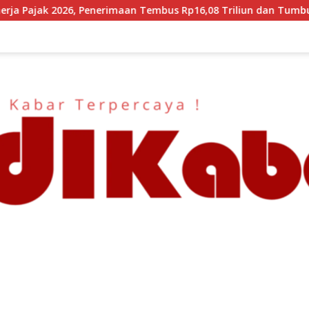
n Tembus Rp16,08 Triliun dan Tumbuh 25,04 Persen
Kapol