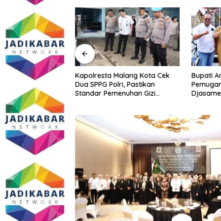
 Beberkan Kinerja
Kapolresta Malang Kota Cek
Bupati A
 Penerimaan
Dua SPPG Polri, Pastikan
Pemugar
08 Triliun dan
Standar Pemenuhan Gizi
Djasamen
4 Persen
hingga Pengelolaan Limbah
Dokter 
Berjalan Optimal
Diabadik
Mendata