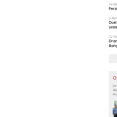
24 Me
Pers
6 Mar
Duel
Unit
22 Fe
Dram
Bang
O
In
de
mu