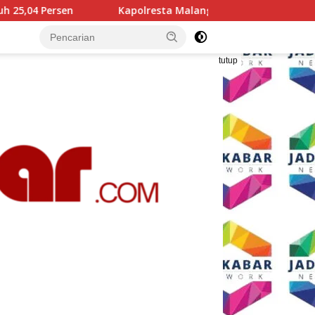
resta Malang Kota Cek Dua SPPG Polri, Pastikan Standar Peme
tutup