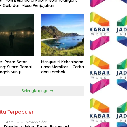
eri Noni Belanda di Pabrik Gula Tulangan,
k Gaib dari Masa Penjajahan
eri Pasar Setan
Menyusuri Keheningan
ng: Suara Ramai
yang Memikat – Cerita
engah Sunyi
dari Lombok
Selengkapnya
ita Terpopuler
14 Juni 2026
525655 Lihat
Diundang dalam Forum Bergengsi