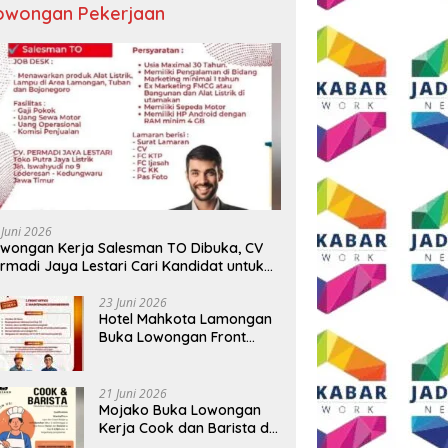
owongan Pekerjaan
m Motor Alasan Beli
Sabu dan Ganja Ratusan Gram
P
nan, Pemuda di Tajinan
Disita, Polisi Ringkus Pemuda di
T
ng Malah Bawa Kabur
Kepanjen Malang
T
 Juni 2026
wongan Kerja Salesman TO Dibuka, CV
rmadi Jaya Lestari Cari Kandidat untuk
ea Lamongan, Tuban, dan Bojonegoro
23 Juni 2026
Hotel Mahkota Lamongan
Buka Lowongan Front
Office dan Maintenance
Engineering, Simak
Syaratnya
21 Juni 2026
Mojako Buka Lowongan
Kerja Cook dan Barista di
Surabaya, Gaji Hingga