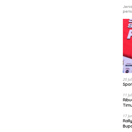
Jeni
peri
20 Ju
Spor
11 Ju
Ribu
Tim
Bike
17 Ju
Rall
Bup
Pari