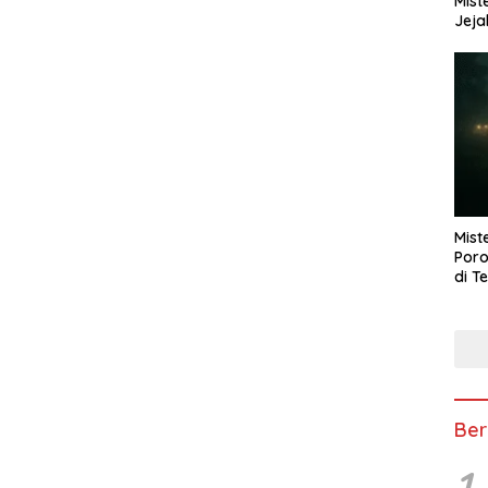
Mist
Jeja
Mist
Poro
di T
Ber
1