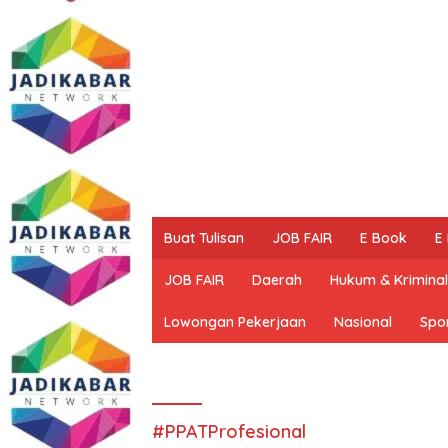
Buat Tulisan
JOB FAIR
E Book
E
JOB FAIR
Daerah
Hukum & Kriminal
Lowongan Pekerjaan
Nasional
Spo
#PPATProfesional