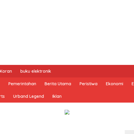
 Koran
buku elektronik
Pemerintahan
Berita Utama
Peristiwa
Ekonomi
E
rts
Urband Legend
Iklan