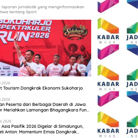
s laporan jurnalistik yang menginformasikan
stiwa tentang Sport
li 2026
t Tourism Dongkrak Ekonomi Sukoharjo
li 2026
an Peserta dari Berbagai Daerah di Jawa
ur Meriahkan Lamongan Bhayangkara Fun
 2026
ni 2026
y Asia Pasifik 2026 Digelar di Simalungun,
ati Anton: Momentum Emas Dongkrak
wisata dan Ekonomi Daerah