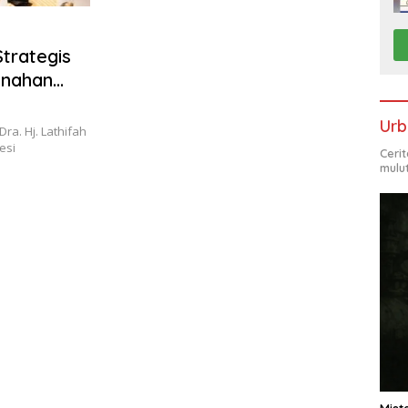
trategis
anahan
Urb
ra. Hj. Lathifah
esi
Ceri
mulu