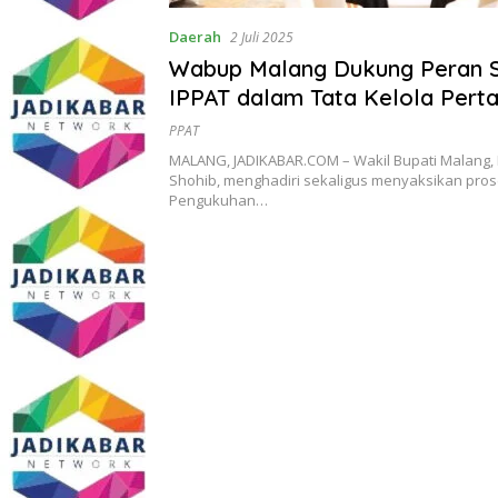
Daerah
2 Juli 2025
Wabup Malang Dukung Peran S
IPPAT dalam Tata Kelola Pert
Daerah
PPAT
MALANG, JADIKABAR.COM – Wakil Bupati Malang, D
Shohib, menghadiri sekaligus menyaksikan pros
Pengukuhan…