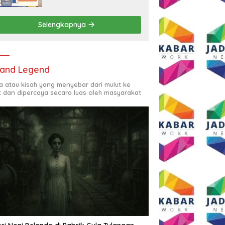
Rp2,5 Juta per Bulan
Selengkapnya
and Legend
ta atau kisah yang menyebar dari mulut ke
t dan dipercaya secara luas oleh masyarakat