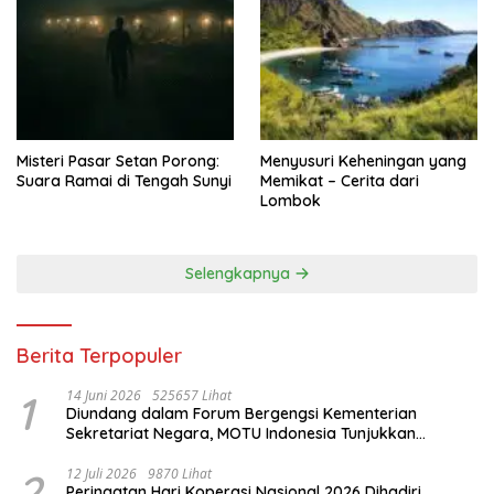
Misteri Pasar Setan Porong:
Menyusuri Keheningan yang
Suara Ramai di Tengah Sunyi
Memikat – Cerita dari
Lombok
Selengkapnya
Berita Terpopuler
1
14 Juni 2026
525657 Lihat
Diundang dalam Forum Bergengsi Kementerian
Sekretariat Negara, MOTU Indonesia Tunjukkan
Komitmen untuk Indonesia
2
12 Juli 2026
9870 Lihat
Peringatan Hari Koperasi Nasional 2026 Dihadiri