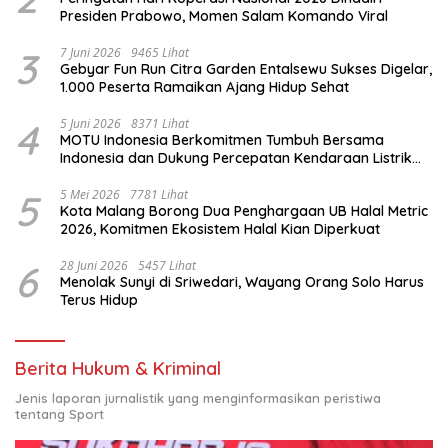
Presiden Prabowo, Momen Salam Komando Viral
3
7 Juni 2026
9465 Lihat
Gebyar Fun Run Citra Garden Entalsewu Sukses Digelar,
1.000 Peserta Ramaikan Ajang Hidup Sehat
4
5 Juni 2026
8371 Lihat
MOTU Indonesia Berkomitmen Tumbuh Bersama
Indonesia dan Dukung Percepatan Kendaraan Listrik
Nasional
5
5 Mei 2026
7781 Lihat
Kota Malang Borong Dua Penghargaan UB Halal Metric
2026, Komitmen Ekosistem Halal Kian Diperkuat
6
28 Juni 2026
5457 Lihat
Menolak Sunyi di Sriwedari, Wayang Orang Solo Harus
Terus Hidup
Berita Hukum & Kriminal
Jenis laporan jurnalistik yang menginformasikan peristiwa
tentang Sport