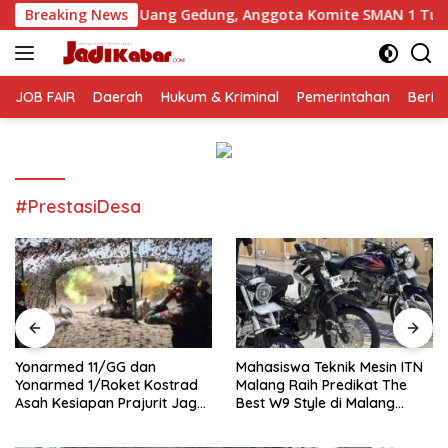
Langsung
an Uang Gedung, Anggota Komite SMAN 1 Tumpang ,Ketua DPD 
Breaking News
ke
konten
JOB FAIR
Daerah
Hukum & Kriminal
Pemerintahan
Berit
#PrestasiDesa
Yonarmed 11/GG dan
Mahasiswa Teknik Mesin ITN
Yonarmed 1/Roket Kostrad
Malang Raih Predikat The
Asah Kesiapan Prajurit Jaga
Best W9 Style di Malang
Kedaulatan NKRI
Modifest