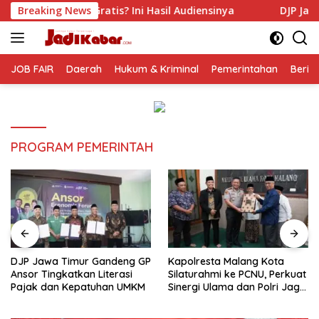
Langsung
s? Ini Hasil Audiensinya
Breaking News
DJP Jawa Timur Gandeng GP A
ke
konten
JOB FAIR
Daerah
Hukum & Kriminal
Pemerintahan
Berit
PROGRAM PEMERINTAH
DJP Jawa Timur Gandeng GP
Kapolresta Malang Kota
Ansor Tingkatkan Literasi
Silaturahmi ke PCNU, Perkuat
Pajak dan Kepatuhan UMKM
Sinergi Ulama dan Polri Jaga
Kamtibmas Khususnya
Persoalan Sosial