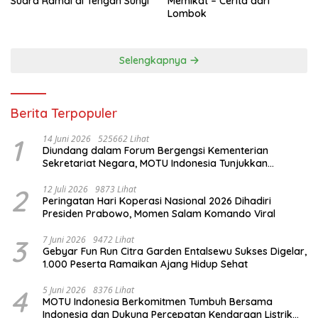
Suara Ramai di Tengah Sunyi
Memikat – Cerita dari
Lombok
Selengkapnya
Berita Terpopuler
1
14 Juni 2026
525662 Lihat
Diundang dalam Forum Bergengsi Kementerian
Sekretariat Negara, MOTU Indonesia Tunjukkan
Komitmen untuk Indonesia
2
12 Juli 2026
9873 Lihat
Peringatan Hari Koperasi Nasional 2026 Dihadiri
Presiden Prabowo, Momen Salam Komando Viral
3
7 Juni 2026
9472 Lihat
Gebyar Fun Run Citra Garden Entalsewu Sukses Digelar,
1.000 Peserta Ramaikan Ajang Hidup Sehat
4
5 Juni 2026
8376 Lihat
MOTU Indonesia Berkomitmen Tumbuh Bersama
Indonesia dan Dukung Percepatan Kendaraan Listrik