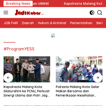
Langsung
an UMKM
Breaking News
Kapolresta Malang Kota Silaturahmi ke PCNU, 
ke
konten
JOB FAIR
Daerah
Hukum & Kriminal
Pemerintahan
Berit
#ProgramYESS
Kapolresta Malang Kota
Polresta Malang Kota Gelar
Silaturahmi ke PCNU, Perkuat
Makan Bersama dan
Sinergi Ulama dan Polri Jaga
Pemeriksaan Kesehatan
Kamtibmas Khususnya
Gratis, Perkuat Pelayanan
Persoalan Sosial
untuk Masyarakat