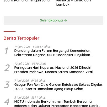
Suara Ramai di Tengah Sunyi
Memikat – Cerita dari
Lombok
Selengkapnya
Berita Terpopuler
1
14 Juni 2026
525657 Lihat
Diundang dalam Forum Bergengsi Kementerian
Sekretariat Negara, MOTU Indonesia Tunjukkan
Komitmen untuk Indonesia
2
12 Juli 2026
9870 Lihat
Peringatan Hari Koperasi Nasional 2026 Dihadiri
Presiden Prabowo, Momen Salam Komando Viral
3
7 Juni 2026
9466 Lihat
Gebyar Fun Run Citra Garden Entalsewu Sukses Digelar,
1.000 Peserta Ramaikan Ajang Hidup Sehat
4
5 Juni 2026
8371 Lihat
MOTU Indonesia Berkomitmen Tumbuh Bersama
Indonesia dan Dukung Percepatan Kendaraan Listrik