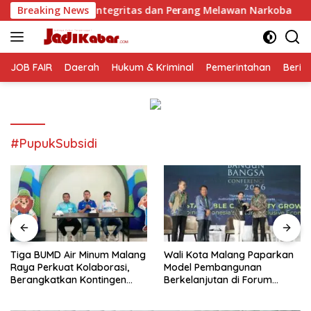
Langsung
 Integritas dan Perang Melawan Narkoba
Breaking News
Tiga BUMD Air
ke
konten
JOB FAIR
Daerah
Hukum & Kriminal
Pemerintahan
Berit
#PupukSubsidi
Tiga BUMD Air Minum Malang
Wali Kota Malang Paparkan
Raya Perkuat Kolaborasi,
Model Pembangunan
Berangkatkan Kontingen
Berkelanjutan di Forum
Menuju Seleksi Atlet
Nasional Bangun Bangsa
PORPAMNAS IX 2026
Conference 2026