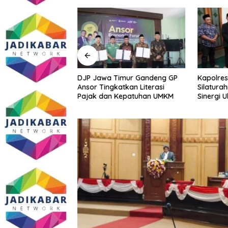
Sidoarjo Bakal
DJP Jawa Timur Gandeng GP
Kapolres
 Edukasi dan
Ansor Tingkatkan Literasi
Silatura
m Gratis? Ini Hasil
Pajak dan Kepatuhan UMKM
Sinergi 
Kamtibm
Persoala