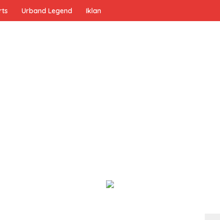
rts
Urband Legend
Iklan