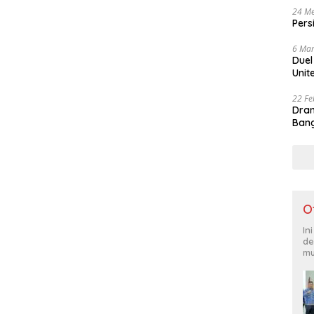
24 Me
Pers
6 Mar
Duel
Unit
22 Fe
Dram
Bang
O
In
de
mu