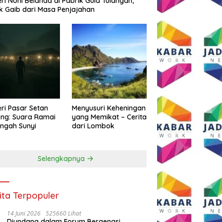
eri Noni Belanda di Pabrik Gula Tulangan,
k Gaib dari Masa Penjajahan
eri Pasar Setan
Menyusuri Keheningan
ng: Suara Ramai
yang Memikat – Cerita
engah Sunyi
dari Lombok
Selengkapnya
ita Terpopuler
14 Juni 2026
525660 Lihat
Diundang dalam Forum Bergengsi