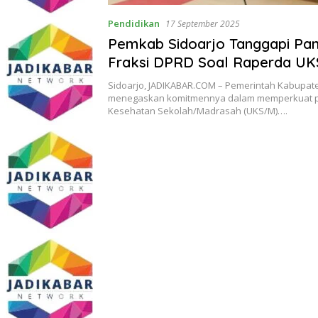
Pendidikan
17 September 2025
Pemkab Sidoarjo Tanggapi Pa
Fraksi DPRD Soal Raperda UK
Tekankan Komitmen Generasi 
Sidoarjo, JADIKABAR.COM – Pemerintah Kabupate
menegaskan komitmennya dalam memperkuat 
Kesehatan Sekolah/Madrasah (UKS/M)….