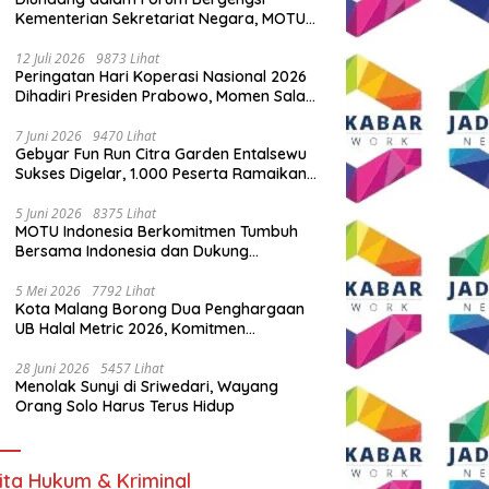
Kementerian Sekretariat Negara, MOTU
Indonesia Tunjukkan Komitmen untuk
Indonesia
12 Juli 2026
9873 Lihat
Peringatan Hari Koperasi Nasional 2026
Dihadiri Presiden Prabowo, Momen Salam
Komando Viral
7 Juni 2026
9470 Lihat
Gebyar Fun Run Citra Garden Entalsewu
Sukses Digelar, 1.000 Peserta Ramaikan
Ajang Hidup Sehat
5 Juni 2026
8375 Lihat
MOTU Indonesia Berkomitmen Tumbuh
Bersama Indonesia dan Dukung
Percepatan Kendaraan Listrik Nasional
5 Mei 2026
7792 Lihat
Kota Malang Borong Dua Penghargaan
UB Halal Metric 2026, Komitmen
Ekosistem Halal Kian Diperkuat
28 Juni 2026
5457 Lihat
Menolak Sunyi di Sriwedari, Wayang
Orang Solo Harus Terus Hidup
ita Hukum & Kriminal