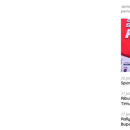
Jeni
peri
20 Ju
Spor
11 Ju
Ribu
Tim
Bike
17 Ju
Rall
Bup
Pari