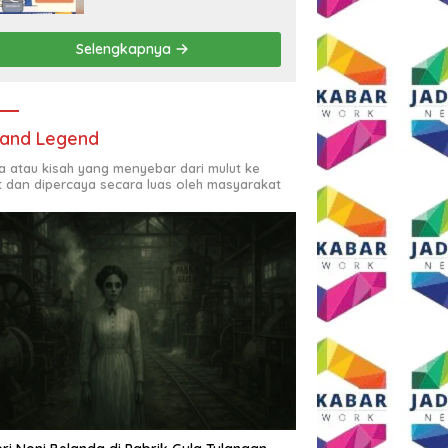
Rp2,5 Juta per Bulan
Selengkapnya
and Legend
ta atau kisah yang menyebar dari mulut ke
t dan dipercaya secara luas oleh masyarakat