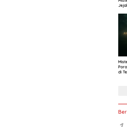
Mist
Jeja
Mist
Poro
di T
Ber
1