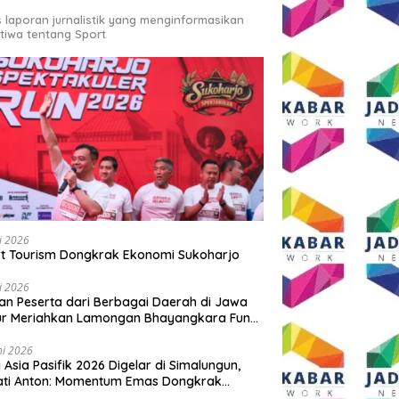
s laporan jurnalistik yang menginformasikan
stiwa tentang Sport
li 2026
t Tourism Dongkrak Ekonomi Sukoharjo
li 2026
an Peserta dari Berbagai Daerah di Jawa
ur Meriahkan Lamongan Bhayangkara Fun
 2026
ni 2026
y Asia Pasifik 2026 Digelar di Simalungun,
ati Anton: Momentum Emas Dongkrak
wisata dan Ekonomi Daerah