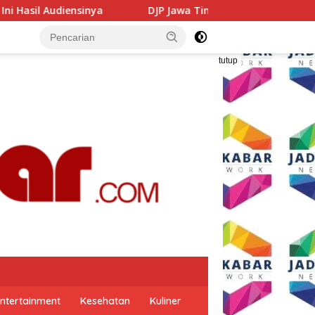
DJP Jawa Timur Gandeng GP Ansor Tingkatkan Literasi Pa
tutup
ntertainment
Kesehatan
Kuliner