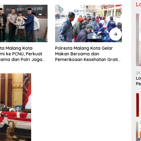
L
ta Malang Kota
Polresta Malang Kota Gelar
Pengu
hmi ke PCNU, Perkuat
Makan Bersama dan
Malan
Ulama dan Polri Jaga
Pemeriksaan Kesehatan Gratis,
Pencu
as Khususnya
Perkuat Pelayanan untuk
Telek
n Sosial
Masyarakat
26
Lo
Pe
Ar