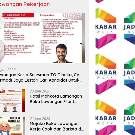
owongan Pekerjaan
ngkapan 17 Kasus, Polres
Semangat HUT ke-81 RI, AKP
T
g Ringkus Tiga Pelaku
Adik Agus Putrawan:
R
rian Baterai Tower
Kemerdekaan Harus Dijaga
B
omunikasi
dengan Integritas dan Perang
Me
Melawan Narkoba
P
 Juni 2026
wongan Kerja Salesman TO Dibuka, CV
rmadi Jaya Lestari Cari Kandidat untuk
ea Lamongan, Tuban, dan Bojonegoro
23 Juni 2026
Hotel Mahkota Lamongan
Buka Lowongan Front
Office dan Maintenance
Engineering, Simak
Syaratnya
21 Juni 2026
Mojako Buka Lowongan
Kerja Cook dan Barista di
Surabaya, Gaji Hingga