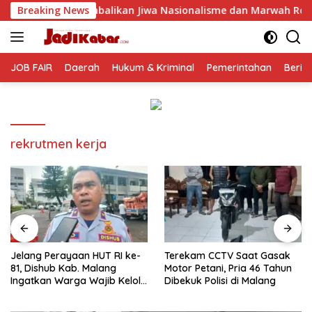
Langsung
mbalikan Jiwa Nasionalisme dan Marwah Religius
Breaking News
Jelang
ke
konten
JOB FAIR
Daerah
Hukum & Kriminal
Pemerintahan
Berit
rekrutmen kerja
Jelang Perayaan HUT RI ke-
Terekam CCTV Saat Gasak
81, Dishub Kab. Malang
Motor Petani, Pria 46 Tahun
Ingatkan Warga Wajib Kelola
Dibekuk Polisi di Malang
Izin Penutupan Jalan