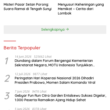
Misteri Pasar Setan Porong:
Menyusuri Keheningan yang
Suara Ramai di Tengah Sunyi
Memikat – Cerita dari
Lombok
Selengkapnya
Berita Terpopuler
1
14 Juni 2026
525662 Lihat
Diundang dalam Forum Bergengsi Kementerian
Sekretariat Negara, MOTU Indonesia Tunjukkan
Komitmen untuk Indonesia
2
12 Juli 2026
9877 Lihat
Peringatan Hari Koperasi Nasional 2026 Dihadiri
Presiden Prabowo, Momen Salam Komando Viral
3
7 Juni 2026
9476 Lihat
Gebyar Fun Run Citra Garden Entalsewu Sukses Digelar,
1.000 Peserta Ramaikan Ajang Hidup Sehat
5 Juni 2026
8378 Lihat