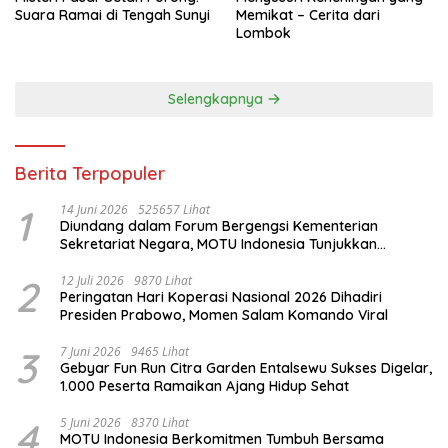
Suara Ramai di Tengah Sunyi
Memikat – Cerita dari
Lombok
Selengkapnya
Berita Terpopuler
1
14 Juni 2026
525657 Lihat
Diundang dalam Forum Bergengsi Kementerian
Sekretariat Negara, MOTU Indonesia Tunjukkan
Komitmen untuk Indonesia
2
12 Juli 2026
9870 Lihat
Peringatan Hari Koperasi Nasional 2026 Dihadiri
Presiden Prabowo, Momen Salam Komando Viral
3
7 Juni 2026
9465 Lihat
Gebyar Fun Run Citra Garden Entalsewu Sukses Digelar,
1.000 Peserta Ramaikan Ajang Hidup Sehat
4
5 Juni 2026
8370 Lihat
MOTU Indonesia Berkomitmen Tumbuh Bersama