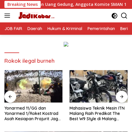
Langsung
tan Uang Gedung, Anggota Komite SMAN 1 Tumpang ,Ketua DPD
Breaking News
ke
konten
JOB FAIR
Daerah
Hukum & Kriminal
Pemerintahan
Berit
Rokok ilegal burneh
Yonarmed 11/GG dan
Mahasiswa Teknik Mesin ITN
Yonarmed 1/Roket Kostrad
Malang Raih Predikat The
Asah Kesiapan Prajurit Jaga
Best W9 Style di Malang
Kedaulatan NKRI
Modifest