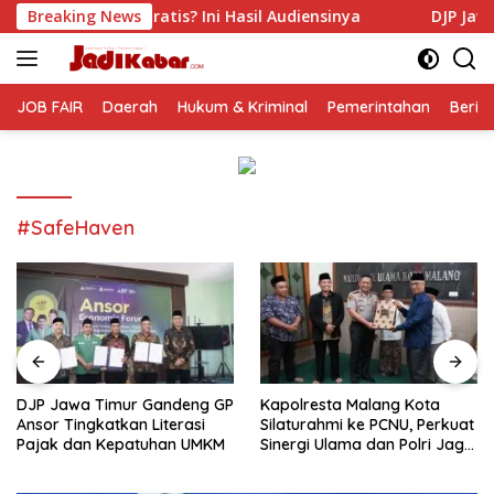
Langsung
? Ini Hasil Audiensinya
Breaking News
DJP Jawa Timur Gandeng GP A
ke
konten
JOB FAIR
Daerah
Hukum & Kriminal
Pemerintahan
Berit
#SafeHaven
DJP Jawa Timur Gandeng GP
Kapolresta Malang Kota
Ansor Tingkatkan Literasi
Silaturahmi ke PCNU, Perkuat
Pajak dan Kepatuhan UMKM
Sinergi Ulama dan Polri Jaga
Kamtibmas Khususnya
Persoalan Sosial