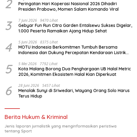
2
Peringatan Hari Koperasi Nasional 2026 Dihadiri
Presiden Prabowo, Momen Salam Komando Viral
3
7 Juni 2026
9470 Lihat
Gebyar Fun Run Citra Garden Entalsewu Sukses Digelar,
1.000 Peserta Ramaikan Ajang Hidup Sehat
4
5 Juni 2026
8375 Lihat
MOTU Indonesia Berkomitmen Tumbuh Bersama
Indonesia dan Dukung Percepatan Kendaraan Listrik
Nasional
5
5 Mei 2026
7792 Lihat
Kota Malang Borong Dua Penghargaan UB Halal Metric
2026, Komitmen Ekosistem Halal Kian Diperkuat
6
28 Juni 2026
5457 Lihat
Menolak Sunyi di Sriwedari, Wayang Orang Solo Harus
Terus Hidup
Berita Hukum & Kriminal
Jenis laporan jurnalistik yang menginformasikan peristiwa
tentang Sport