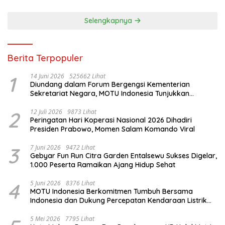
Selengkapnya
Berita Terpopuler
1
14 Juni 2026
525662 Lihat
Diundang dalam Forum Bergengsi Kementerian
Sekretariat Negara, MOTU Indonesia Tunjukkan
Komitmen untuk Indonesia
2
12 Juli 2026
9873 Lihat
Peringatan Hari Koperasi Nasional 2026 Dihadiri
Presiden Prabowo, Momen Salam Komando Viral
3
7 Juni 2026
9472 Lihat
Gebyar Fun Run Citra Garden Entalsewu Sukses Digelar,
1.000 Peserta Ramaikan Ajang Hidup Sehat
4
5 Juni 2026
8376 Lihat
MOTU Indonesia Berkomitmen Tumbuh Bersama
Indonesia dan Dukung Percepatan Kendaraan Listrik
Nasional
5 Mei 2026
7795 Lihat