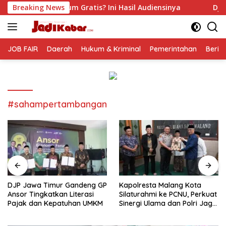
Langsung
Gratis? Ini Hasil Audiensinya
Breaking News
DJP Jawa Timur Gandeng
ke
konten
JOB FAIR
Daerah
Hukum & Kriminal
Pemerintahan
Berit
#sahampertambangan
DJP Jawa Timur Gandeng GP
Kapolresta Malang Kota
Ansor Tingkatkan Literasi
Silaturahmi ke PCNU, Perkuat
Pajak dan Kepatuhan UMKM
Sinergi Ulama dan Polri Jaga
Kamtibmas Khususnya
Persoalan Sosial