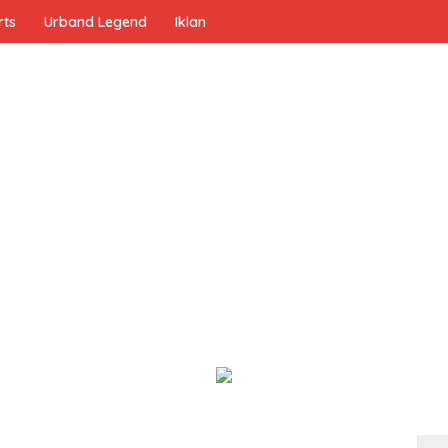
rts
Urband Legend
Iklan