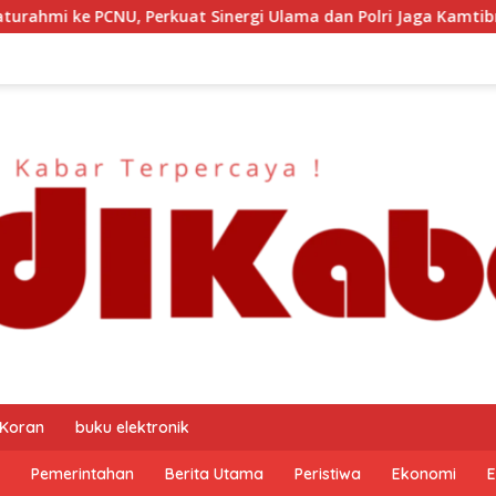
at Sinergi Ulama dan Polri Jaga Kamtibmas Khususnya Persoala
 Koran
buku elektronik
Pemerintahan
Berita Utama
Peristiwa
Ekonomi
E