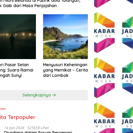
eri Noni Belanda di Pabrik Gula Tulangan,
k Gaib dari Masa Penjajahan
eri Pasar Setan
Menyusuri Keheningan
ng: Suara Ramai
yang Memikat – Cerita
engah Sunyi
dari Lombok
Selengkapnya
ita Terpopuler
14 Juni 2026
525658 Lihat
Diundang dalam Forum Bergengsi