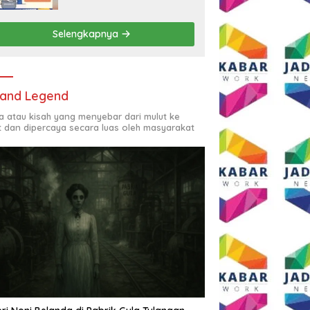
Rp2,5 Juta per Bulan
Selengkapnya
and Legend
ta atau kisah yang menyebar dari mulut ke
t dan dipercaya secara luas oleh masyarakat