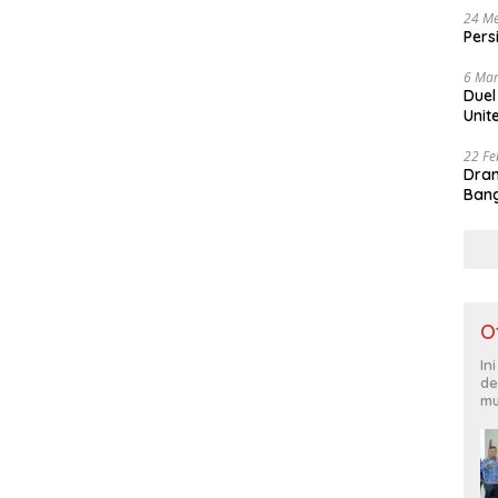
24 Me
Pers
6 Mar
Duel
Unit
22 Fe
Dram
Bang
O
In
de
mu