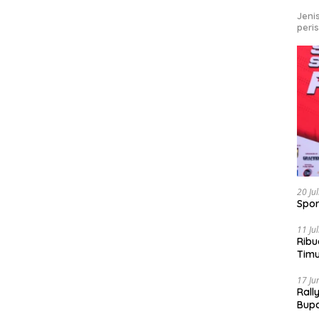
Jeni
peri
20 Ju
Spor
11 Ju
Ribu
Tim
Bike
17 Ju
Rall
Bup
Pari