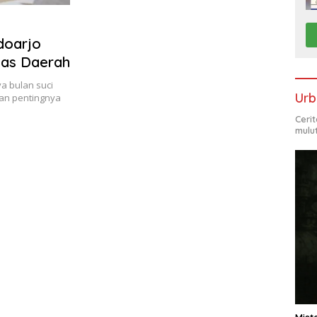
doarjo
tas Daerah
a bulan suci
Urb
an pentingnya
Ceri
mulu