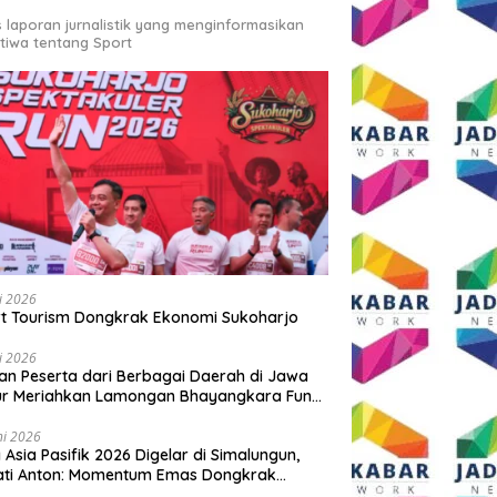
s laporan jurnalistik yang menginformasikan
stiwa tentang Sport
li 2026
t Tourism Dongkrak Ekonomi Sukoharjo
li 2026
an Peserta dari Berbagai Daerah di Jawa
ur Meriahkan Lamongan Bhayangkara Fun
 2026
ni 2026
y Asia Pasifik 2026 Digelar di Simalungun,
ati Anton: Momentum Emas Dongkrak
wisata dan Ekonomi Daerah