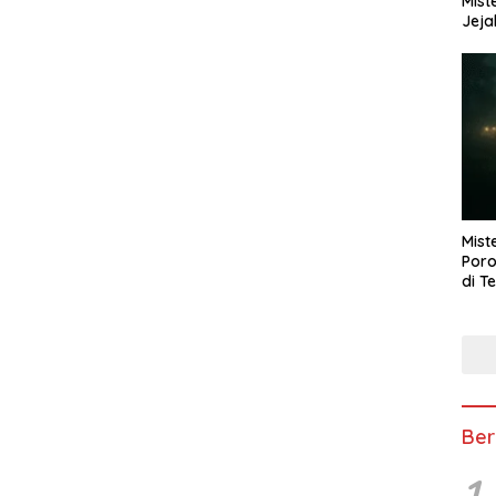
Mist
Jeja
Mist
Poro
di T
Ber
1