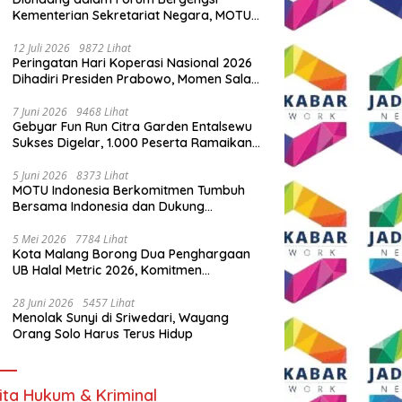
Kementerian Sekretariat Negara, MOTU
Indonesia Tunjukkan Komitmen untuk
Indonesia
12 Juli 2026
9872 Lihat
Peringatan Hari Koperasi Nasional 2026
Dihadiri Presiden Prabowo, Momen Salam
Komando Viral
7 Juni 2026
9468 Lihat
Gebyar Fun Run Citra Garden Entalsewu
Sukses Digelar, 1.000 Peserta Ramaikan
Ajang Hidup Sehat
5 Juni 2026
8373 Lihat
MOTU Indonesia Berkomitmen Tumbuh
Bersama Indonesia dan Dukung
Percepatan Kendaraan Listrik Nasional
5 Mei 2026
7784 Lihat
Kota Malang Borong Dua Penghargaan
UB Halal Metric 2026, Komitmen
Ekosistem Halal Kian Diperkuat
28 Juni 2026
5457 Lihat
Menolak Sunyi di Sriwedari, Wayang
Orang Solo Harus Terus Hidup
ita Hukum & Kriminal