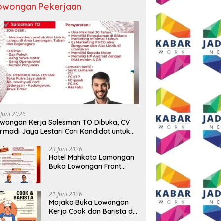
owongan Pekerjaan
 BUMD Air Minum Malang
Wali Kota Malang Paparkan
D
Perkuat Kolaborasi,
Model Pembangunan
S
ngkatkan Kontingen
Berkelanjutan di Forum
P
u Seleksi Atlet
Nasional Bangun Bangsa
A
AMNAS IX 2026
Conference 2026
T
 Juni 2026
B
wongan Kerja Salesman TO Dibuka, CV
rmadi Jaya Lestari Cari Kandidat untuk
ea Lamongan, Tuban, dan Bojonegoro
23 Juni 2026
Hotel Mahkota Lamongan
Buka Lowongan Front
Office dan Maintenance
Engineering, Simak
Syaratnya
21 Juni 2026
Mojako Buka Lowongan
Kerja Cook dan Barista di
Surabaya, Gaji Hingga