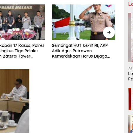
L
apan 17 Kasus, Polres
Semangat HUT ke-81 RI, AKP
Tiga
ingkus Tiga Pelaku
Adik Agus Putrawan:
Raya 
n Baterai Tower
Kemerdekaan Harus Dijaga
Bera
nikasi
dengan Integritas dan Perang
Menuj
Melawan Narkoba
PORP
26
Lo
Pe
Ar