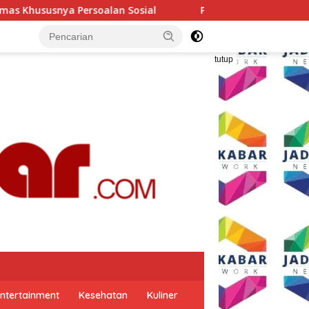
n Sosial
Polresta Malang Kota Gelar Makan Bersama d
tutup
ntertainment
Kesehatan
Kuliner