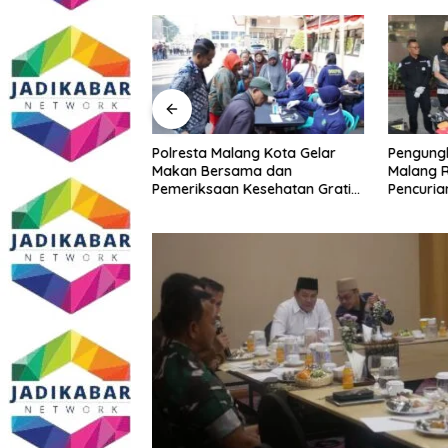
Malang Kota
Polresta Malang Kota Gelar
Pengungk
ke PCNU, Perkuat
Makan Bersama dan
Malang R
a dan Polri Jaga
Pemeriksaan Kesehatan Gratis,
Pencuria
Khususnya
Perkuat Pelayanan untuk
Telekomu
sial
Masyarakat