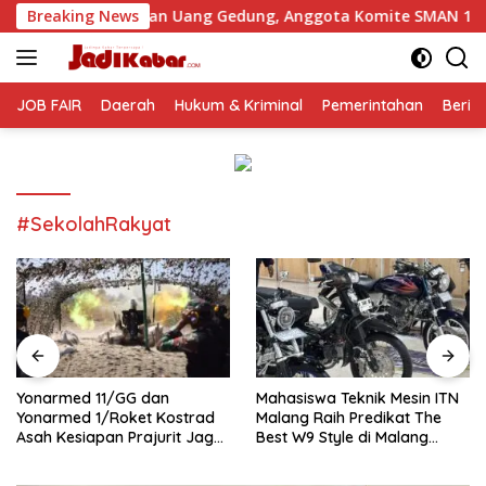
Langsung
utan Uang Gedung, Anggota Komite SMAN 1 Tumpang ,Ketua DP
Breaking News
ke
konten
JOB FAIR
Daerah
Hukum & Kriminal
Pemerintahan
Berit
#SekolahRakyat
Yonarmed 11/GG dan
Mahasiswa Teknik Mesin ITN
Yonarmed 1/Roket Kostrad
Malang Raih Predikat The
Asah Kesiapan Prajurit Jaga
Best W9 Style di Malang
Kedaulatan NKRI
Modifest