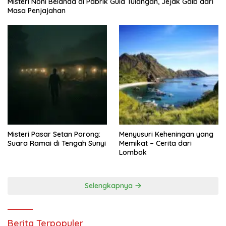
Misteri Noni Belanda di Pabrik Gula Tulangan, Jejak Gaib dari
Masa Penjajahan
Misteri Pasar Setan Porong:
Menyusuri Keheningan yang
Suara Ramai di Tengah Sunyi
Memikat – Cerita dari
Lombok
Selengkapnya
Berita Terpopuler