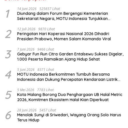
1
14 Juni 2026
525657 Lihat
Diundang dalam Forum Bergengsi Kementerian
Sekretariat Negara, MOTU Indonesia Tunjukkan
Komitmen untuk Indonesia
2
12 Juli 2026
9870 Lihat
Peringatan Hari Koperasi Nasional 2026 Dihadiri
Presiden Prabowo, Momen Salam Komando Viral
3
7 Juni 2026
9466 Lihat
Gebyar Fun Run Citra Garden Entalsewu Sukses Digelar,
1.000 Peserta Ramaikan Ajang Hidup Sehat
4
5 Juni 2026
8371 Lihat
MOTU Indonesia Berkomitmen Tumbuh Bersama
Indonesia dan Dukung Percepatan Kendaraan Listrik
Nasional
5
5 Mei 2026
7783 Lihat
Kota Malang Borong Dua Penghargaan UB Halal Metric
2026, Komitmen Ekosistem Halal Kian Diperkuat
6
28 Juni 2026
5457 Lihat
Menolak Sunyi di Sriwedari, Wayang Orang Solo Harus
Terus Hidup