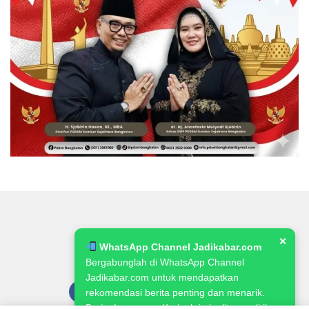
✕
WhatsApp Channel Jadikabar.com
Bergabunglah di WhatsApp Channel
Jadikabar.com untuk mendapatkan
rekomendasi berita penting dan menarik.
Berita Lowongan Kerja, kriminalitas, politik,