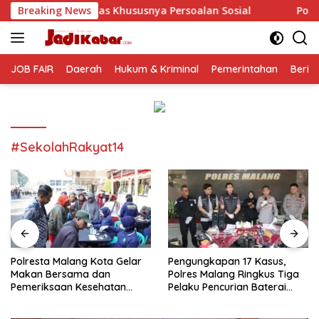
Langsung
hususnya Persoalan Sosial
Breaking News
Polresta Malang Kota Gelar
ke
konten
JOB FAIR
Daerah
Hukum & Kriminal
Pemerintahan
Berit
#SekolahRakyat14
Polresta Malang Kota Gelar
Pengungkapan 17 Kasus,
Makan Bersama dan
Polres Malang Ringkus Tiga
Pemeriksaan Kesehatan
Pelaku Pencurian Baterai
Gratis, Perkuat Pelayanan
Tower Telekomunikasi
untuk Masyarakat