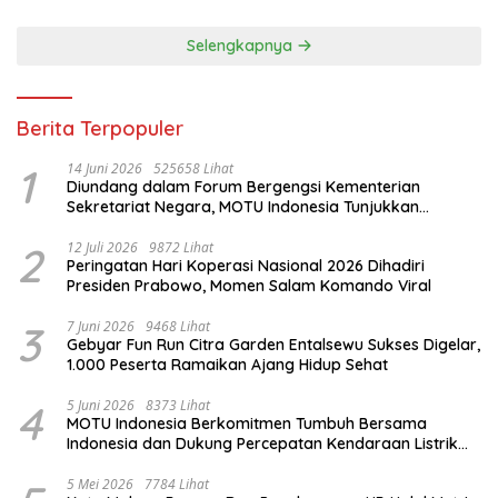
Selengkapnya
Berita Terpopuler
1
14 Juni 2026
525658 Lihat
Diundang dalam Forum Bergengsi Kementerian
Sekretariat Negara, MOTU Indonesia Tunjukkan
Komitmen untuk Indonesia
2
12 Juli 2026
9872 Lihat
Peringatan Hari Koperasi Nasional 2026 Dihadiri
Presiden Prabowo, Momen Salam Komando Viral
3
7 Juni 2026
9468 Lihat
Gebyar Fun Run Citra Garden Entalsewu Sukses Digelar,
1.000 Peserta Ramaikan Ajang Hidup Sehat
4
5 Juni 2026
8373 Lihat
MOTU Indonesia Berkomitmen Tumbuh Bersama
Indonesia dan Dukung Percepatan Kendaraan Listrik
Nasional
5 Mei 2026
7784 Lihat