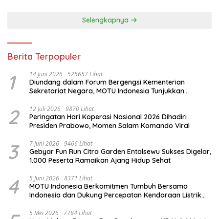
Selengkapnya
Berita Terpopuler
1
14 Juni 2026
525657 Lihat
Diundang dalam Forum Bergengsi Kementerian
Sekretariat Negara, MOTU Indonesia Tunjukkan
Komitmen untuk Indonesia
2
12 Juli 2026
9870 Lihat
Peringatan Hari Koperasi Nasional 2026 Dihadiri
Presiden Prabowo, Momen Salam Komando Viral
3
7 Juni 2026
9466 Lihat
Gebyar Fun Run Citra Garden Entalsewu Sukses Digelar,
1.000 Peserta Ramaikan Ajang Hidup Sehat
4
5 Juni 2026
8371 Lihat
MOTU Indonesia Berkomitmen Tumbuh Bersama
Indonesia dan Dukung Percepatan Kendaraan Listrik
Nasional
5 Mei 2026
7784 Lihat