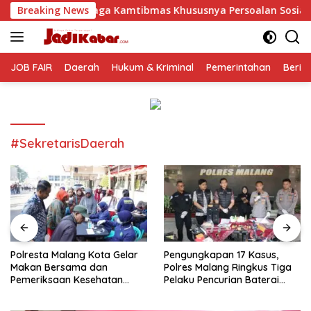
Langsung
 Kamtibmas Khususnya Persoalan Sosial
Breaking News
Polresta Malan
ke
konten
JOB FAIR
Daerah
Hukum & Kriminal
Pemerintahan
Berit
#SekretarisDaerah
Polresta Malang Kota Gelar
Pengungkapan 17 Kasus,
Makan Bersama dan
Polres Malang Ringkus Tiga
Pemeriksaan Kesehatan
Pelaku Pencurian Baterai
Gratis, Perkuat Pelayanan
Tower Telekomunikasi
untuk Masyarakat