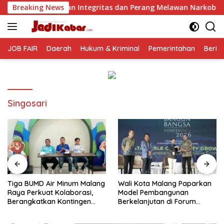
Langsung
ntegritas dan Perang Melawan Narkoba
Breaking News
Tiga BUMD Air 
ke
konten
JOB FAIR
Daerah
Hukum & Kriminal
Pemerintahan
Berit
Singosari
Tiga BUMD Air Minum Malang
Wali Kota Malang Paparkan
Raya Perkuat Kolaborasi,
Model Pembangunan
Berangkatkan Kontingen
Berkelanjutan di Forum
Menuju Seleksi Atlet
Nasional Bangun Bangsa
PORPAMNAS IX 2026
Conference 2026