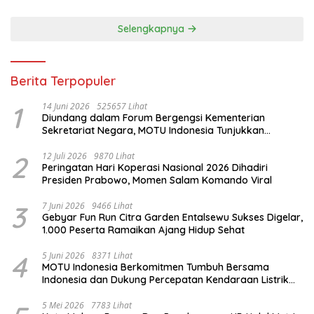
Selengkapnya
Berita Terpopuler
1
14 Juni 2026
525657 Lihat
Diundang dalam Forum Bergengsi Kementerian
Sekretariat Negara, MOTU Indonesia Tunjukkan
Komitmen untuk Indonesia
2
12 Juli 2026
9870 Lihat
Peringatan Hari Koperasi Nasional 2026 Dihadiri
Presiden Prabowo, Momen Salam Komando Viral
3
7 Juni 2026
9466 Lihat
Gebyar Fun Run Citra Garden Entalsewu Sukses Digelar,
1.000 Peserta Ramaikan Ajang Hidup Sehat
4
5 Juni 2026
8371 Lihat
MOTU Indonesia Berkomitmen Tumbuh Bersama
Indonesia dan Dukung Percepatan Kendaraan Listrik
Nasional
5 Mei 2026
7783 Lihat