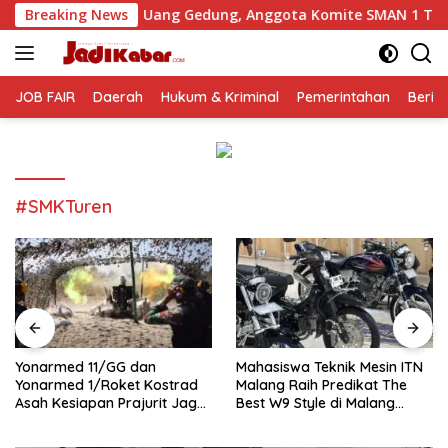
Langsung
an Uang Gedung, Anggota Komite SMAN 1 Tumpang ,Ketua DPD 
Breaking News
ke
konten
JOB FAIR
Daerah
Hukum & Kriminal
Pemerintahan
Berit
#SMKTuren
Yonarmed 11/GG dan
Mahasiswa Teknik Mesin ITN
Yonarmed 1/Roket Kostrad
Malang Raih Predikat The
Asah Kesiapan Prajurit Jaga
Best W9 Style di Malang
Kedaulatan NKRI
Modifest