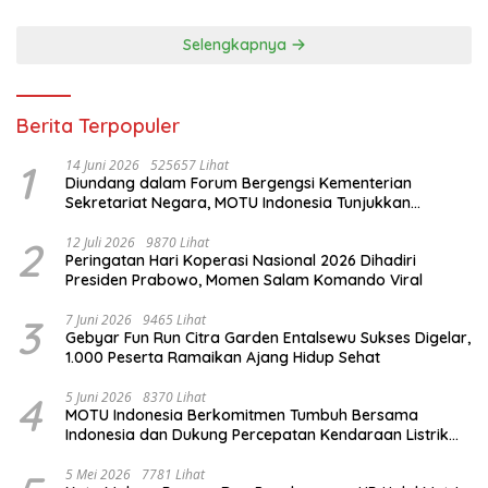
Selengkapnya
Berita Terpopuler
1
14 Juni 2026
525657 Lihat
Diundang dalam Forum Bergengsi Kementerian
Sekretariat Negara, MOTU Indonesia Tunjukkan
Komitmen untuk Indonesia
2
12 Juli 2026
9870 Lihat
Peringatan Hari Koperasi Nasional 2026 Dihadiri
Presiden Prabowo, Momen Salam Komando Viral
3
7 Juni 2026
9465 Lihat
Gebyar Fun Run Citra Garden Entalsewu Sukses Digelar,
1.000 Peserta Ramaikan Ajang Hidup Sehat
4
5 Juni 2026
8370 Lihat
MOTU Indonesia Berkomitmen Tumbuh Bersama
Indonesia dan Dukung Percepatan Kendaraan Listrik
Nasional
5 Mei 2026
7781 Lihat