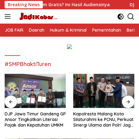
Langsung
ratis? Ini Hasil Audiensinya
Breaking News
DJP Jawa Timur Gandeng 
ke
konten
JOB FAIR
Daerah
Hukum & Kriminal
Pemerintahan
Berit
#SMPBhaktiTuren
DJP Jawa Timur Gandeng GP
Kapolresta Malang Kota
Ansor Tingkatkan Literasi
Silaturahmi ke PCNU, Perkuat
Pajak dan Kepatuhan UMKM
Sinergi Ulama dan Polri Jaga
Kamtibmas Khususnya
Persoalan Sosial