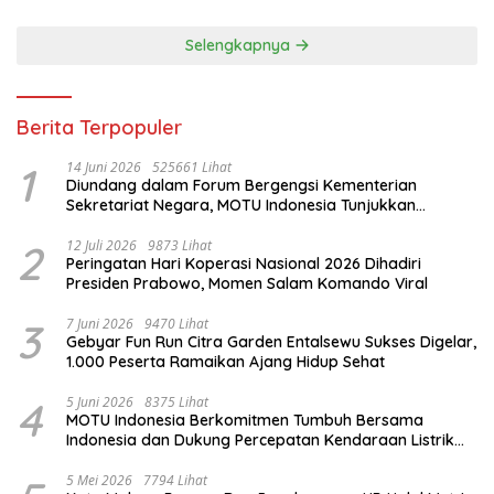
Selengkapnya
Berita Terpopuler
1
14 Juni 2026
525661 Lihat
Diundang dalam Forum Bergengsi Kementerian
Sekretariat Negara, MOTU Indonesia Tunjukkan
Komitmen untuk Indonesia
2
12 Juli 2026
9873 Lihat
Peringatan Hari Koperasi Nasional 2026 Dihadiri
Presiden Prabowo, Momen Salam Komando Viral
3
7 Juni 2026
9470 Lihat
Gebyar Fun Run Citra Garden Entalsewu Sukses Digelar,
1.000 Peserta Ramaikan Ajang Hidup Sehat
4
5 Juni 2026
8375 Lihat
MOTU Indonesia Berkomitmen Tumbuh Bersama
Indonesia dan Dukung Percepatan Kendaraan Listrik
Nasional
5 Mei 2026
7794 Lihat