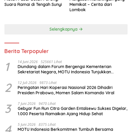
Suara Ramai di Tengah Sunyi
Memikat – Cerita dari
Lombok
Selengkapnya
Berita Terpopuler
1
14 Juni 2026
525661 Lihat
Diundang dalam Forum Bergengsi Kementerian
Sekretariat Negara, MOTU Indonesia Tunjukkan
Komitmen untuk Indonesia
2
12 Juli 2026
9873 Lihat
Peringatan Hari Koperasi Nasional 2026 Dihadiri
Presiden Prabowo, Momen Salam Komando Viral
3
7 Juni 2026
9470 Lihat
Gebyar Fun Run Citra Garden Entalsewu Sukses Digelar,
1.000 Peserta Ramaikan Ajang Hidup Sehat
4
5 Juni 2026
8375 Lihat
MOTU Indonesia Berkomitmen Tumbuh Bersama