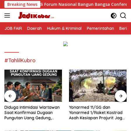
Langsung
di Forum Nasional Bangun Bangsa Conference 2026
Breaking News
Di
ke
konten
JOB FAIR
Daerah
Hukum & Kriminal
Pemerintahan
Berit
#TahlilKubro
Diduga Intimidasi Wartawan
Yonarmed 11/GG dan
Saat Konfirmasi Dugaan
Yonarmed 1/Roket Kostrad
Pungutan Uang Gedung,
Asah Kesiapan Prajurit Jaga
Anggota Komite SMAN 1
Kedaulatan NKRI
Tumpang ,Ketua DPD IWOI