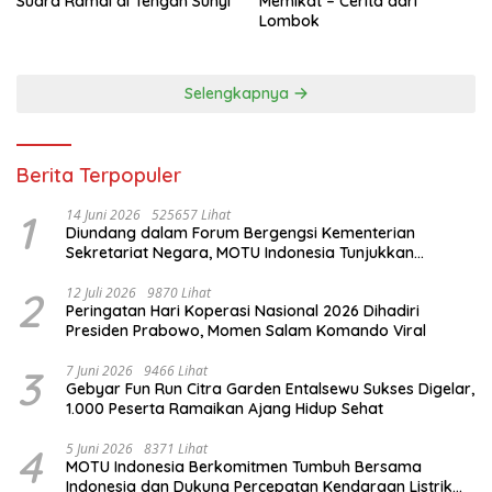
Suara Ramai di Tengah Sunyi
Memikat – Cerita dari
Lombok
Selengkapnya
Berita Terpopuler
1
14 Juni 2026
525657 Lihat
Diundang dalam Forum Bergengsi Kementerian
Sekretariat Negara, MOTU Indonesia Tunjukkan
Komitmen untuk Indonesia
2
12 Juli 2026
9870 Lihat
Peringatan Hari Koperasi Nasional 2026 Dihadiri
Presiden Prabowo, Momen Salam Komando Viral
3
7 Juni 2026
9466 Lihat
Gebyar Fun Run Citra Garden Entalsewu Sukses Digelar,
1.000 Peserta Ramaikan Ajang Hidup Sehat
4
5 Juni 2026
8371 Lihat
MOTU Indonesia Berkomitmen Tumbuh Bersama
Indonesia dan Dukung Percepatan Kendaraan Listrik