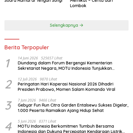
Suara Ramai di Tengah Sunyi
Memikat – Cerita dari
Lombok
Selengkapnya
Berita Terpopuler
1
14 Juni 2026
525657 Lihat
Diundang dalam Forum Bergengsi Kementerian
Sekretariat Negara, MOTU Indonesia Tunjukkan
Komitmen untuk Indonesia
2
12 Juli 2026
9870 Lihat
Peringatan Hari Koperasi Nasional 2026 Dihadiri
Presiden Prabowo, Momen Salam Komando Viral
3
7 Juni 2026
9466 Lihat
Gebyar Fun Run Citra Garden Entalsewu Sukses Digelar,
1.000 Peserta Ramaikan Ajang Hidup Sehat
4
5 Juni 2026
8371 Lihat
MOTU Indonesia Berkomitmen Tumbuh Bersama
Indonesia dan Dukung Percepatan Kendaraan Listrik