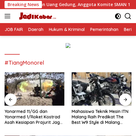
Langsung
utan Uang Gedung, Anggota Komite SMAN 1 Tumpang ,Ketua DP
Breaking News
ke
konten
JOB FAIR
Daerah
Hukum & Kriminal
Pemerintahan
Berit
#TiangMonorel
Yonarmed 11/GG dan
Mahasiswa Teknik Mesin ITN
Yonarmed 1/Roket Kostrad
Malang Raih Predikat The
Asah Kesiapan Prajurit Jaga
Best W9 Style di Malang
Kedaulatan NKRI
Modifest