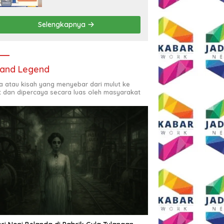
Rp2,5 Juta per Bulan
Selengkapnya
and Legend
ta atau kisah yang menyebar dari mulut ke
t dan dipercaya secara luas oleh masyarakat