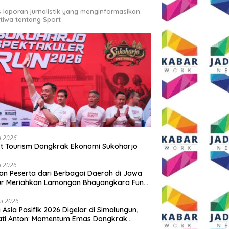
s laporan jurnalistik yang menginformasikan
stiwa tentang Sport
li 2026
t Tourism Dongkrak Ekonomi Sukoharjo
li 2026
an Peserta dari Berbagai Daerah di Jawa
ur Meriahkan Lamongan Bhayangkara Fun
 2026
ni 2026
y Asia Pasifik 2026 Digelar di Simalungun,
ati Anton: Momentum Emas Dongkrak
wisata dan Ekonomi Daerah