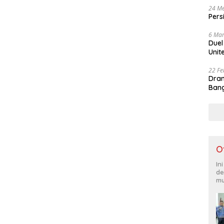
24 Me
Pers
6 Mar
Duel
Unit
22 Fe
Dram
Bang
O
In
de
mu