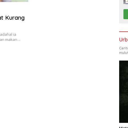
at Kurang
adahal ia
Urb
ngan makan…
Ceri
mulu