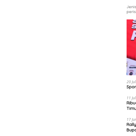
Jeni
peri
20 Ju
Spor
11 Ju
Ribu
Tim
Bike
17 Ju
Rall
Bup
Pari