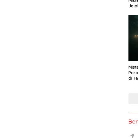
Mist
Jeja
Mist
Poro
di T
Ber
1