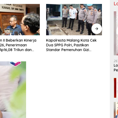
L
m II Beberkan Kinerja
Kapolresta Malang Kota Cek
Bupa
26, Penerimaan
Dua SPPG Polri, Pastikan
Pemu
p16,08 Triliun dan
Standar Pemenuhan Gizi
Djas
5,04 Persen
hingga Pengelolaan Limbah
Dokt
Berjalan Optimal
Diaba
26
Mend
Lo
Pe
Ar