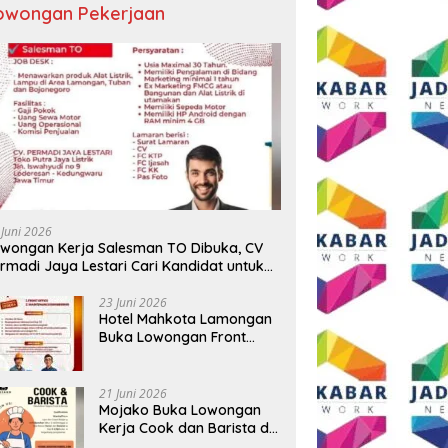
owongan Pekerjaan
ti Anton Resmikan
Investasi Triliunan Rupiah Cable
P
garan Makam dr.
Car Danau Toba Tunggu
M
amen Saragih, Warisan
Lampu Hijau, Sekda
M
er Pertama Simalungun
Simalungun: Kami Dukung, Tapi
dikan untuk Generasi
Harus Taat Aturan
 Juni 2026
atang
wongan Kerja Salesman TO Dibuka, CV
rmadi Jaya Lestari Cari Kandidat untuk
ea Lamongan, Tuban, dan Bojonegoro
23 Juni 2026
Hotel Mahkota Lamongan
Buka Lowongan Front
Office dan Maintenance
Engineering, Simak
Syaratnya
21 Juni 2026
Mojako Buka Lowongan
Kerja Cook dan Barista di
Surabaya, Gaji Hingga