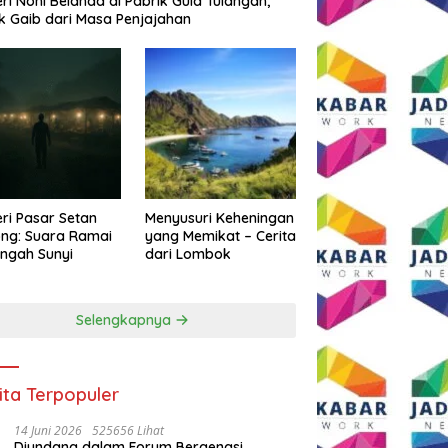
eri Noni Belanda di Pabrik Gula Tulangan,
k Gaib dari Masa Penjajahan
eri Pasar Setan
Menyusuri Keheningan
ng: Suara Ramai
yang Memikat – Cerita
engah Sunyi
dari Lombok
Selengkapnya
ita Terpopuler
14 Juni 2026
525656 Lihat
Diundang dalam Forum Bergengsi