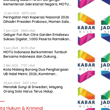
Kementerian Sekretariat Negara, MOTU
Indonesia Tunjukkan Komitmen untuk
Indonesia
12 Juli 2026
9870 Lihat
Peringatan Hari Koperasi Nasional 2026
Dihadiri Presiden Prabowo, Momen Salam
Komando Viral
7 Juni 2026
9464 Lihat
Gebyar Fun Run Citra Garden Entalsewu
Sukses Digelar, 1.000 Peserta Ramaikan
Ajang Hidup Sehat
5 Juni 2026
8370 Lihat
MOTU Indonesia Berkomitmen Tumbuh
Bersama Indonesia dan Dukung
Percepatan Kendaraan Listrik Nasional
5 Mei 2026
7781 Lihat
Kota Malang Borong Dua Penghargaan
UB Halal Metric 2026, Komitmen
Ekosistem Halal Kian Diperkuat
28 Juni 2026
5457 Lihat
Menolak Sunyi di Sriwedari, Wayang
Orang Solo Harus Terus Hidup
ita Hukum & Kriminal