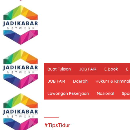
Buat Tulisan
JOB FAIR
E Book
E
JOB FAIR
Daerah
Hukum & Kriminal
Lowongan Pekerjaan
Nasional
Spo
#TipsTidur