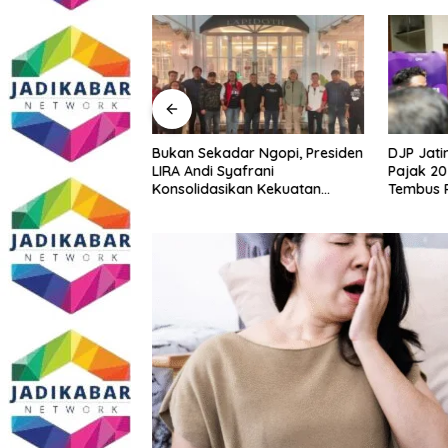
rsiap Berubah,
Bukan Sekadar Ngopi, Presiden
DJP Jati
: Perbaikan Tidak
LIRA Andi Syafrani
Pajak 20
a
Konsolidasikan Kekuatan
Tembus R
Organisasi di Malang
Tumbuh 2