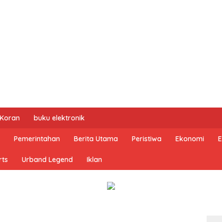
 Koran
buku elektronik
Pemerintahan
Berita Utama
Peristiwa
Ekonomi
E
rts
Urband Legend
Iklan