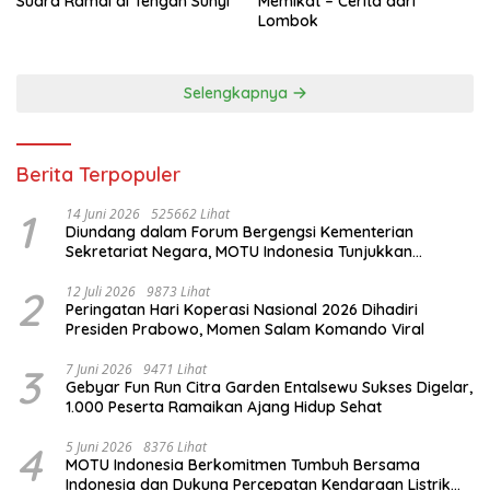
Suara Ramai di Tengah Sunyi
Memikat – Cerita dari
Lombok
Selengkapnya
Berita Terpopuler
1
14 Juni 2026
525662 Lihat
Diundang dalam Forum Bergengsi Kementerian
Sekretariat Negara, MOTU Indonesia Tunjukkan
Komitmen untuk Indonesia
2
12 Juli 2026
9873 Lihat
Peringatan Hari Koperasi Nasional 2026 Dihadiri
Presiden Prabowo, Momen Salam Komando Viral
3
7 Juni 2026
9471 Lihat
Gebyar Fun Run Citra Garden Entalsewu Sukses Digelar,
1.000 Peserta Ramaikan Ajang Hidup Sehat
4
5 Juni 2026
8376 Lihat
MOTU Indonesia Berkomitmen Tumbuh Bersama
Indonesia dan Dukung Percepatan Kendaraan Listrik