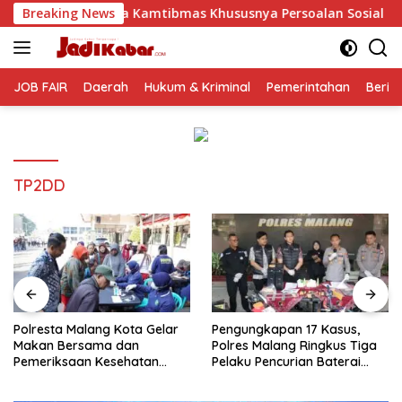
Langsung
amtibmas Khususnya Persoalan Sosial
Breaking News
Polresta Malang 
ke
konten
JOB FAIR
Daerah
Hukum & Kriminal
Pemerintahan
Berit
TP2DD
Polresta Malang Kota Gelar
Pengungkapan 17 Kasus,
Makan Bersama dan
Polres Malang Ringkus Tiga
Pemeriksaan Kesehatan
Pelaku Pencurian Baterai
Gratis, Perkuat Pelayanan
Tower Telekomunikasi
untuk Masyarakat