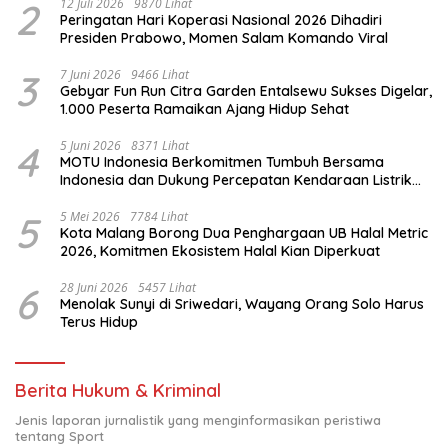
2
12 Juli 2026
9870 Lihat
Peringatan Hari Koperasi Nasional 2026 Dihadiri
Presiden Prabowo, Momen Salam Komando Viral
3
7 Juni 2026
9466 Lihat
Gebyar Fun Run Citra Garden Entalsewu Sukses Digelar,
1.000 Peserta Ramaikan Ajang Hidup Sehat
4
5 Juni 2026
8371 Lihat
MOTU Indonesia Berkomitmen Tumbuh Bersama
Indonesia dan Dukung Percepatan Kendaraan Listrik
Nasional
5
5 Mei 2026
7784 Lihat
Kota Malang Borong Dua Penghargaan UB Halal Metric
2026, Komitmen Ekosistem Halal Kian Diperkuat
6
28 Juni 2026
5457 Lihat
Menolak Sunyi di Sriwedari, Wayang Orang Solo Harus
Terus Hidup
Berita Hukum & Kriminal
Jenis laporan jurnalistik yang menginformasikan peristiwa
tentang Sport