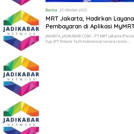
Berita
25 Oktober 2025
MRT Jakarta, Hadirkan Layan
Pembayaran di Aplikasi MyMR
JAKARTA, JADIKABAR.COM – PT MRT Jakarta (Pers
Yup (PT Finture Tech Indonesia) secara resmi…