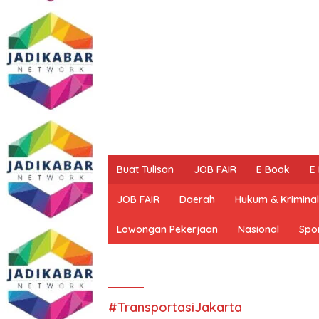
Buat Tulisan
JOB FAIR
E Book
E
JOB FAIR
Daerah
Hukum & Kriminal
Lowongan Pekerjaan
Nasional
Spo
#TransportasiJakarta