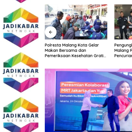
Malang Kota
Polresta Malang Kota Gelar
Pengungk
ke PCNU, Perkuat
Makan Bersama dan
Malang R
a dan Polri Jaga
Pemeriksaan Kesehatan Gratis,
Pencuria
Khususnya
Perkuat Pelayanan untuk
Telekomu
sial
Masyarakat