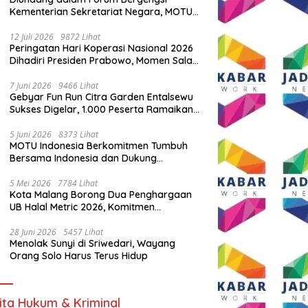
Kementerian Sekretariat Negara, MOTU
Indonesia Tunjukkan Komitmen untuk
Indonesia
12 Juli 2026
9872 Lihat
Peringatan Hari Koperasi Nasional 2026
Dihadiri Presiden Prabowo, Momen Salam
Komando Viral
7 Juni 2026
9466 Lihat
Gebyar Fun Run Citra Garden Entalsewu
Sukses Digelar, 1.000 Peserta Ramaikan
Ajang Hidup Sehat
5 Juni 2026
8373 Lihat
MOTU Indonesia Berkomitmen Tumbuh
Bersama Indonesia dan Dukung
Percepatan Kendaraan Listrik Nasional
5 Mei 2026
7784 Lihat
Kota Malang Borong Dua Penghargaan
UB Halal Metric 2026, Komitmen
Ekosistem Halal Kian Diperkuat
28 Juni 2026
5457 Lihat
Menolak Sunyi di Sriwedari, Wayang
Orang Solo Harus Terus Hidup
ita Hukum & Kriminal