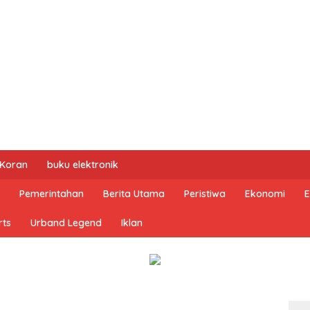
 Koran
buku elektronik
Pemerintahan
Berita Utama
Peristiwa
Ekonomi
E
rts
Urband Legend
Iklan