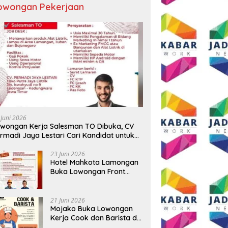
owongan Pekerjaan
 BUMD Air Minum Malang
Wali Kota Malang Paparkan
D
Perkuat Kolaborasi,
Model Pembangunan
S
ngkatkan Kontingen
Berkelanjutan di Forum
P
u Seleksi Atlet
Nasional Bangun Bangsa
A
AMNAS IX 2026
Conference 2026
T
 Juni 2026
B
wongan Kerja Salesman TO Dibuka, CV
rmadi Jaya Lestari Cari Kandidat untuk
ea Lamongan, Tuban, dan Bojonegoro
23 Juni 2026
Hotel Mahkota Lamongan
Buka Lowongan Front
Office dan Maintenance
Engineering, Simak
Syaratnya
21 Juni 2026
Mojako Buka Lowongan
Kerja Cook dan Barista di
Surabaya, Gaji Hingga