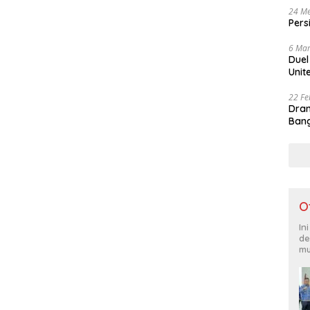
24 Me
Pers
6 Mar
Duel
Unit
22 Fe
Dram
Bang
O
In
de
mu