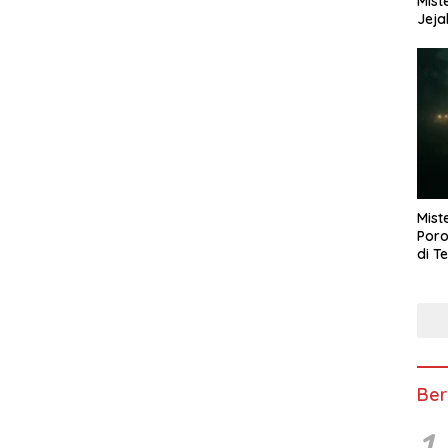
Mist
Jeja
Mist
Poro
di T
Ber
1