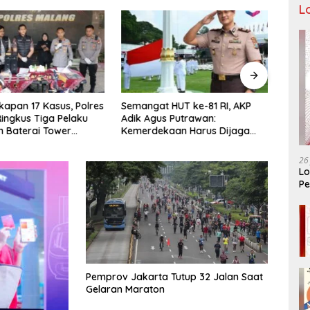
L
apan 17 Kasus, Polres
Semangat HUT ke-81 RI, AKP
Tiga
ingkus Tiga Pelaku
Adik Agus Putrawan:
Raya 
n Baterai Tower
Kemerdekaan Harus Dijaga
Bera
nikasi
dengan Integritas dan Perang
Menuj
Melawan Narkoba
PORP
26
Lo
Pe
Ar
Pemprov Jakarta Tutup 32 Jalan Saat
Gelaran Maraton