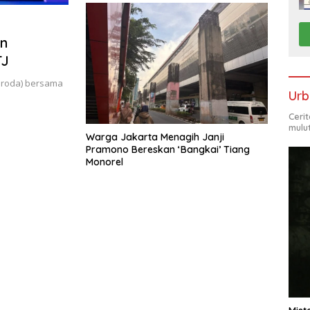
an
TJ
eroda) bersama
Urb
Ceri
mulu
Warga Jakarta Menagih Janji
Pramono Bereskan ‘Bangkai’ Tiang
Monorel