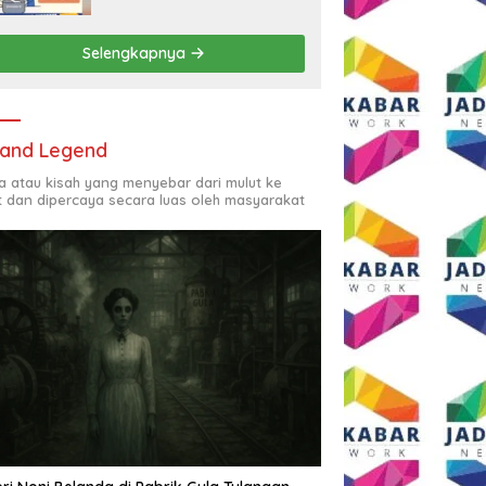
Rp2,5 Juta per Bulan
Selengkapnya
and Legend
ta atau kisah yang menyebar dari mulut ke
t dan dipercaya secara luas oleh masyarakat