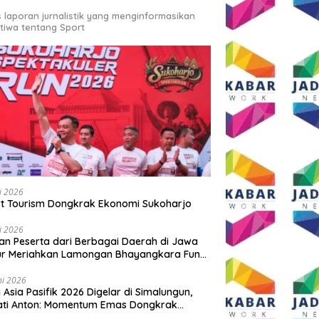
s laporan jurnalistik yang menginformasikan
stiwa tentang Sport
li 2026
t Tourism Dongkrak Ekonomi Sukoharjo
li 2026
an Peserta dari Berbagai Daerah di Jawa
ur Meriahkan Lamongan Bhayangkara Fun
 2026
ni 2026
y Asia Pasifik 2026 Digelar di Simalungun,
ati Anton: Momentum Emas Dongkrak
wisata dan Ekonomi Daerah