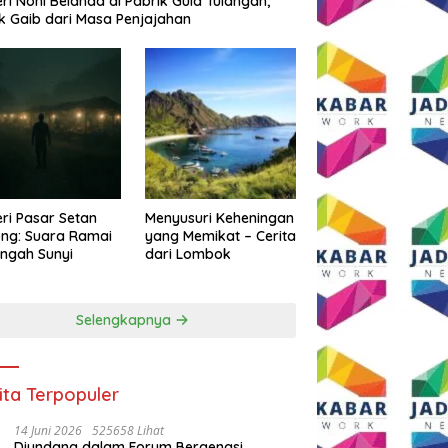
eri Noni Belanda di Pabrik Gula Tulangan,
k Gaib dari Masa Penjajahan
eri Pasar Setan
Menyusuri Keheningan
ng: Suara Ramai
yang Memikat – Cerita
engah Sunyi
dari Lombok
Selengkapnya
ita Terpopuler
14 Juni 2026
525658 Lihat
Diundang dalam Forum Bergengsi