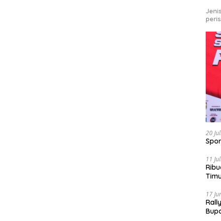
Jeni
peri
20 Ju
Spor
11 Ju
Ribu
Tim
Bike
17 Ju
Rall
Bup
Pari