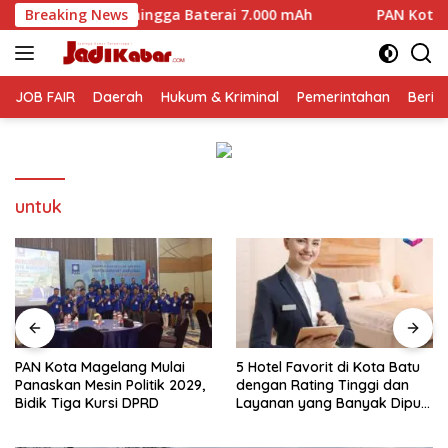
Langsung
 hingga Baterai 7.000 mAh
Breaking News
PAN Kota Magelang Mulai Pan
ke
konten
JOB FAIR
Daerah
Hukum & Kriminal
Pemerintahan
Berit
untuk
PAN Kota Magelang Mulai
5 Hotel Favorit di Kota Batu
Panaskan Mesin Politik 2029,
dengan Rating Tinggi dan
Bidik Tiga Kursi DPRD
Layanan yang Banyak Dipuji
Pengunjung