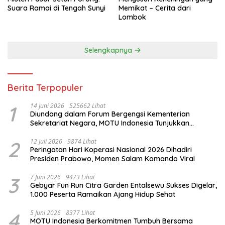
Suara Ramai di Tengah Sunyi
Memikat – Cerita dari
Lombok
Selengkapnya
Berita Terpopuler
1
14 Juni 2026
525662 Lihat
Diundang dalam Forum Bergengsi Kementerian
Sekretariat Negara, MOTU Indonesia Tunjukkan
Komitmen untuk Indonesia
2
12 Juli 2026
9874 Lihat
Peringatan Hari Koperasi Nasional 2026 Dihadiri
Presiden Prabowo, Momen Salam Komando Viral
3
7 Juni 2026
9473 Lihat
Gebyar Fun Run Citra Garden Entalsewu Sukses Digelar,
1.000 Peserta Ramaikan Ajang Hidup Sehat
4
5 Juni 2026
8377 Lihat
MOTU Indonesia Berkomitmen Tumbuh Bersama