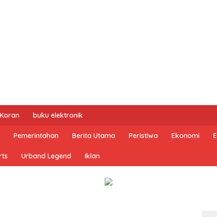
 Koran
buku elektronik
Pemerintahan
Berita Utama
Peristiwa
Ekonomi
E
rts
Urband Legend
Iklan