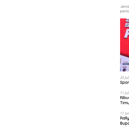
Jeni
peri
20 Ju
Spor
11 Ju
Ribu
Tim
Bike
17 Ju
Rall
Bup
Pari