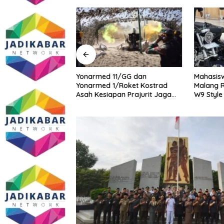
midasi Wartawan
Yonarmed 11/GG dan
Mahasisw
masi Dugaan
Yonarmed 1/Roket Kostrad
Malang R
ang Gedung,
Asah Kesiapan Prajurit Jaga
W9 Style
ite SMAN 1
Kedaulatan NKRI
tua DPD IWOI