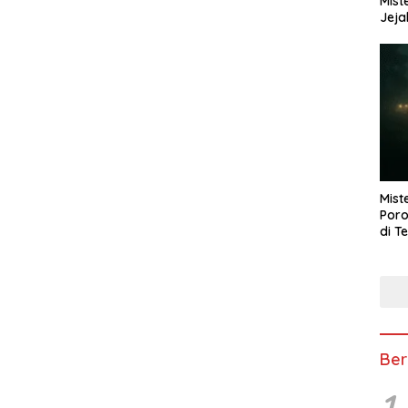
Mist
Jeja
Mist
Poro
di T
Ber
1