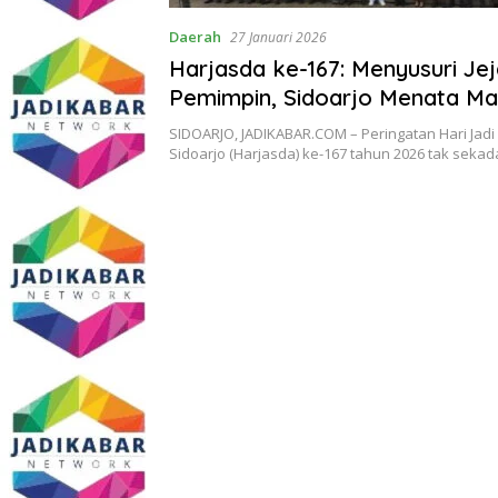
Daerah
27 Januari 2026
Harjasda ke-167: Menyusuri Je
Pemimpin, Sidoarjo Menata M
SIDOARJO, JADIKABAR.COM – Peringatan Hari Jad
Sidoarjo (Harjasda) ke-167 tahun 2026 tak seka