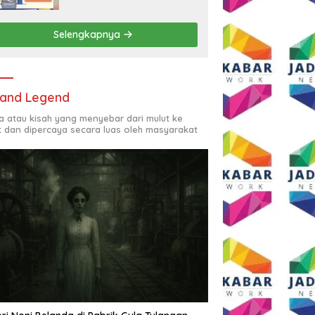
Rp2,5 Juta per Bulan
Selengkapnya
and Legend
ta atau kisah yang menyebar dari mulut ke
t dan dipercaya secara luas oleh masyarakat