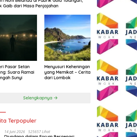
eri Noni Belanda di Pabrik Gula Tulangan,
k Gaib dari Masa Penjajahan
eri Pasar Setan
Menyusuri Keheningan
ng: Suara Ramai
yang Memikat – Cerita
engah Sunyi
dari Lombok
Selengkapnya
ita Terpopuler
14 Juni 2026
525657 Lihat
Diundang dalam Forum Bergengsi