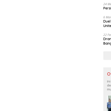
24 Me
Pers
6 Mar
Duel
Unit
22 Fe
Dram
Bang
O
In
de
mu