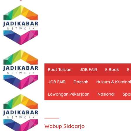
Buat Tulisan
JOB FAIR
E Book
E
JOB FAIR
Daerah
Hukum & Kriminal
Lowongan Pekerjaan
Nasional
Spo
Wabup Sidoarjo