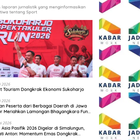
s laporan jurnalistik yang menginformasikan
stiwa tentang Sport
li 2026
t Tourism Dongkrak Ekonomi Sukoharjo
li 2026
an Peserta dari Berbagai Daerah di Jawa
ur Meriahkan Lamongan Bhayangkara Fun
 2026
ni 2026
y Asia Pasifik 2026 Digelar di Simalungun,
ati Anton: Momentum Emas Dongkrak
wisata dan Ekonomi Daerah