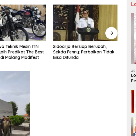
L
a Teknik Mesin ITN
Sidoarjo Bersiap Berubah,
Bukan
aih Predikat The Best
Sekda Fenny: Perbaikan Tidak
LIRA 
 di Malang Modifest
Bisa Ditunda
Konso
Organ
26
Lo
Pe
Ar