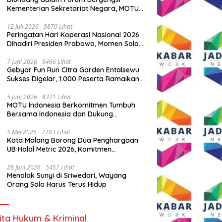
Kementerian Sekretariat Negara, MOTU
Indonesia Tunjukkan Komitmen untuk
Indonesia
12 Juli 2026
9870 Lihat
Peringatan Hari Koperasi Nasional 2026
Dihadiri Presiden Prabowo, Momen Salam
Komando Viral
7 Juni 2026
9466 Lihat
Gebyar Fun Run Citra Garden Entalsewu
Sukses Digelar, 1.000 Peserta Ramaikan
Ajang Hidup Sehat
5 Juni 2026
8371 Lihat
MOTU Indonesia Berkomitmen Tumbuh
Bersama Indonesia dan Dukung
Percepatan Kendaraan Listrik Nasional
5 Mei 2026
7783 Lihat
Kota Malang Borong Dua Penghargaan
UB Halal Metric 2026, Komitmen
Ekosistem Halal Kian Diperkuat
28 Juni 2026
5457 Lihat
Menolak Sunyi di Sriwedari, Wayang
Orang Solo Harus Terus Hidup
ita Hukum & Kriminal