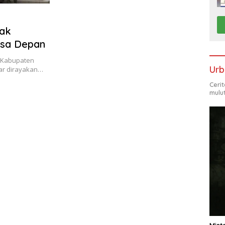
jak
asa Depan
i Kabupaten
Urb
dar dirayakan…
Ceri
mulu