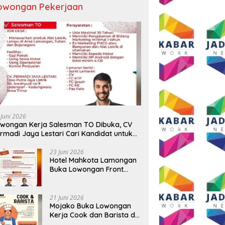
owongan Pekerjaan
 Sekadar Ngopi, Presiden
Sambut HUT RI ke-81, Grand
D
Andi Syafrani
Mercure Malang Mirama Gelar
P
lidasikan Kekuatan
Opening Ceremony Olimpiade
T
isasi di Malang
Agustusan 2026
T
 Juni 2026
wongan Kerja Salesman TO Dibuka, CV
rmadi Jaya Lestari Cari Kandidat untuk
ea Lamongan, Tuban, dan Bojonegoro
23 Juni 2026
Hotel Mahkota Lamongan
Buka Lowongan Front
Office dan Maintenance
Engineering, Simak
Syaratnya
21 Juni 2026
Mojako Buka Lowongan
Kerja Cook dan Barista di
Surabaya, Gaji Hingga