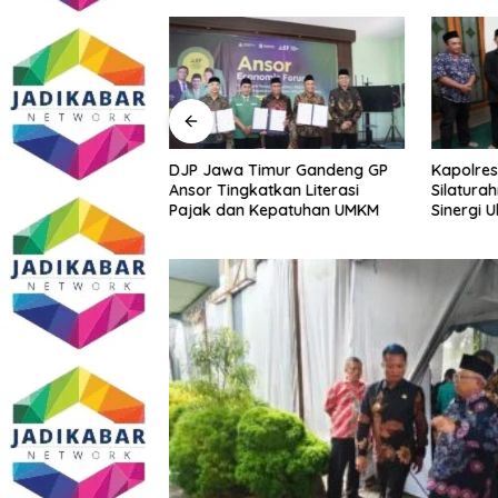
Sidoarjo Bakal
DJP Jawa Timur Gandeng GP
Kapolres
 Edukasi dan
Ansor Tingkatkan Literasi
Silatura
m Gratis? Ini Hasil
Pajak dan Kepatuhan UMKM
Sinergi 
Kamtibm
Persoala