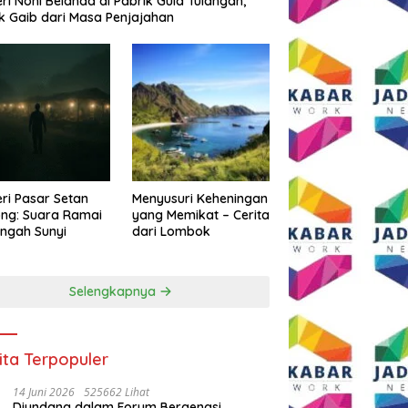
eri Noni Belanda di Pabrik Gula Tulangan,
k Gaib dari Masa Penjajahan
eri Pasar Setan
Menyusuri Keheningan
ng: Suara Ramai
yang Memikat – Cerita
engah Sunyi
dari Lombok
Selengkapnya
ita Terpopuler
14 Juni 2026
525662 Lihat
Diundang dalam Forum Bergengsi