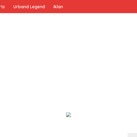
rts
Urband Legend
Iklan