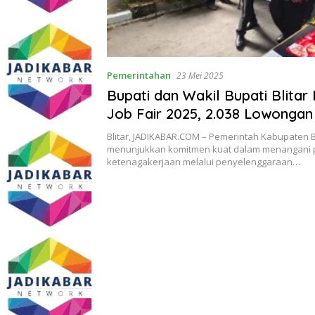
Pemerintahan
23 Mei 2025
Bupati dan Wakil Bupati Blita
Job Fair 2025, 2.038 Lowongan
Komitmen Atasi Pengangguran
Blitar, JADIKABAR.COM – Pemerintah Kabupaten B
menunjukkan komitmen kuat dalam menangani 
ketenagakerjaan melalui penyelenggaraan…