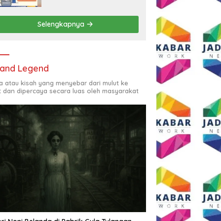
Rp2,5 Juta per Bulan
Selengkapnya
and Legend
ta atau kisah yang menyebar dari mulut ke
t dan dipercaya secara luas oleh masyarakat