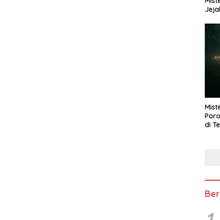
Mist
Jeja
Mist
Poro
di T
Ber
1