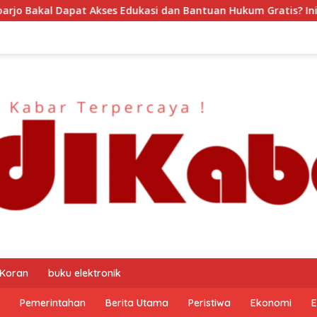
kasi dan Bantuan Hukum Gratis? Ini Hasil Audiensinya
 Koran
buku elektronik
Pemerintahan
Berita Utama
Peristiwa
Ekonomi
E