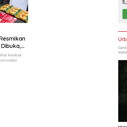
r Resmikan
Urb
 Dibuka,
Ceri
 Diperkuat
mulu
litar kembali
persoalan