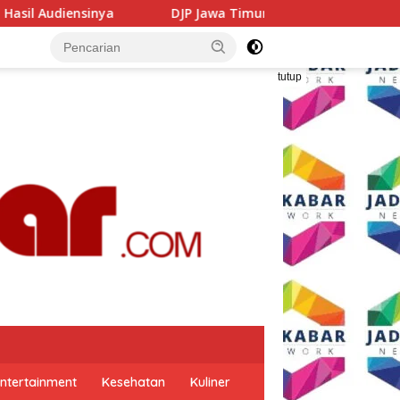
DJP Jawa Timur Gandeng GP Ansor Tingkatkan Literasi Pajak 
tutup
ntertainment
Kesehatan
Kuliner