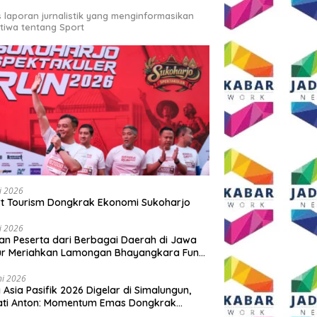
s laporan jurnalistik yang menginformasikan
stiwa tentang Sport
li 2026
t Tourism Dongkrak Ekonomi Sukoharjo
li 2026
an Peserta dari Berbagai Daerah di Jawa
ur Meriahkan Lamongan Bhayangkara Fun
 2026
ni 2026
y Asia Pasifik 2026 Digelar di Simalungun,
ati Anton: Momentum Emas Dongkrak
wisata dan Ekonomi Daerah