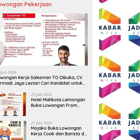
owongan Pekerjaan
ngkapan 17 Kasus, Polres
Semangat HUT ke-81 RI, AKP
T
g Ringkus Tiga Pelaku
Adik Agus Putrawan:
R
rian Baterai Tower
Kemerdekaan Harus Dijaga
B
omunikasi
dengan Integritas dan Perang
Me
Melawan Narkoba
P
 Juni 2026
wongan Kerja Salesman TO Dibuka, CV
rmadi Jaya Lestari Cari Kandidat untuk
ea Lamongan, Tuban, dan Bojonegoro
23 Juni 2026
Hotel Mahkota Lamongan
Buka Lowongan Front
Office dan Maintenance
Engineering, Simak
Syaratnya
21 Juni 2026
Mojako Buka Lowongan
Kerja Cook dan Barista di
Surabaya, Gaji Hingga