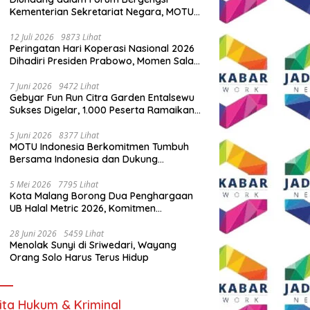
Kementerian Sekretariat Negara, MOTU
Indonesia Tunjukkan Komitmen untuk
Indonesia
12 Juli 2026
9873 Lihat
Peringatan Hari Koperasi Nasional 2026
Dihadiri Presiden Prabowo, Momen Salam
Komando Viral
7 Juni 2026
9472 Lihat
Gebyar Fun Run Citra Garden Entalsewu
Sukses Digelar, 1.000 Peserta Ramaikan
Ajang Hidup Sehat
5 Juni 2026
8377 Lihat
MOTU Indonesia Berkomitmen Tumbuh
Bersama Indonesia dan Dukung
Percepatan Kendaraan Listrik Nasional
5 Mei 2026
7795 Lihat
Kota Malang Borong Dua Penghargaan
UB Halal Metric 2026, Komitmen
Ekosistem Halal Kian Diperkuat
28 Juni 2026
5459 Lihat
Menolak Sunyi di Sriwedari, Wayang
Orang Solo Harus Terus Hidup
ita Hukum & Kriminal