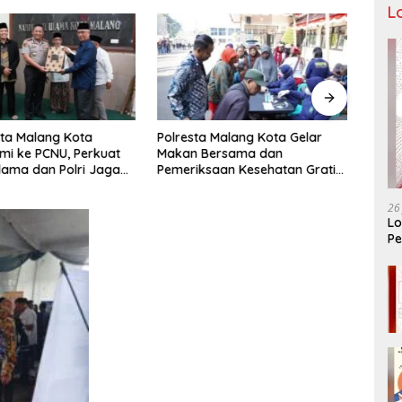
L
ta Malang Kota
Polresta Malang Kota Gelar
Pengu
hmi ke PCNU, Perkuat
Makan Bersama dan
Malan
Ulama dan Polri Jaga
Pemeriksaan Kesehatan Gratis,
Pencu
as Khususnya
Perkuat Pelayanan untuk
Telek
n Sosial
Masyarakat
26
Lo
Pe
Ar