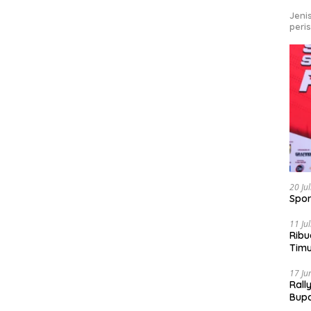
Jeni
peri
20 Ju
Spor
11 Ju
Ribu
Tim
Bike
17 Ju
Rall
Bup
Pari