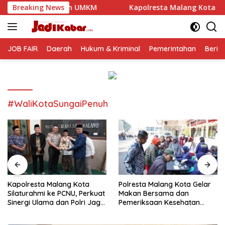
Langsung
UMKM
Breaking News
Kapolresta Malang Kota Silaturahmi ke PCNU, Per
ke
konten
JOB FAIR
Daerah
Hukum & Kriminal
Pemerintahan
Berit
#WaliKotaSungaiPenuh
Kapolresta Malang Kota
Polresta Malang Kota Gelar
Silaturahmi ke PCNU, Perkuat
Makan Bersama dan
Sinergi Ulama dan Polri Jaga
Pemeriksaan Kesehatan
Kamtibmas Khususnya
Gratis, Perkuat Pelayanan
Persoalan Sosial
untuk Masyarakat