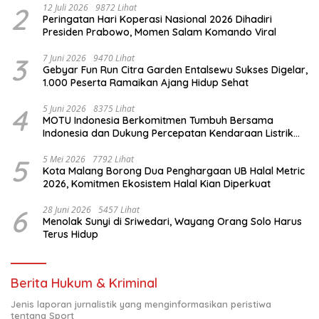
2
12 Juli 2026
9872 Lihat
Peringatan Hari Koperasi Nasional 2026 Dihadiri
Presiden Prabowo, Momen Salam Komando Viral
3
7 Juni 2026
9470 Lihat
Gebyar Fun Run Citra Garden Entalsewu Sukses Digelar,
1.000 Peserta Ramaikan Ajang Hidup Sehat
4
5 Juni 2026
8375 Lihat
MOTU Indonesia Berkomitmen Tumbuh Bersama
Indonesia dan Dukung Percepatan Kendaraan Listrik
Nasional
5
5 Mei 2026
7792 Lihat
Kota Malang Borong Dua Penghargaan UB Halal Metric
2026, Komitmen Ekosistem Halal Kian Diperkuat
6
28 Juni 2026
5457 Lihat
Menolak Sunyi di Sriwedari, Wayang Orang Solo Harus
Terus Hidup
Berita Hukum & Kriminal
Jenis laporan jurnalistik yang menginformasikan peristiwa
tentang Sport