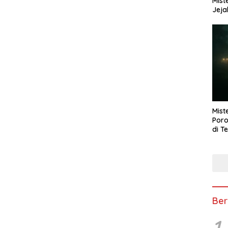
Mist
Jeja
Mist
Poro
di T
Ber
1