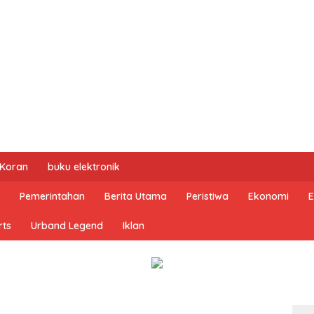
 Koran
buku elektronik
Pemerintahan
Berita Utama
Peristiwa
Ekonomi
E
rts
Urband Legend
Iklan