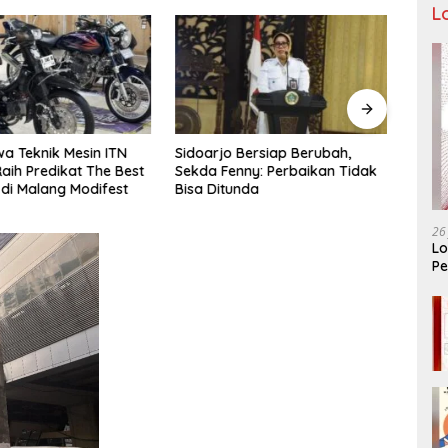
L
a Teknik Mesin ITN
Sidoarjo Bersiap Berubah,
Bukan
aih Predikat The Best
Sekda Fenny: Perbaikan Tidak
LIRA 
 di Malang Modifest
Bisa Ditunda
Konso
Organ
26
Lo
Pe
Ar