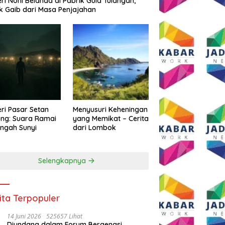
eri Noni Belanda di Pabrik Gula Tulangan,
k Gaib dari Masa Penjajahan
eri Pasar Setan
Menyusuri Keheningan
ng: Suara Ramai
yang Memikat – Cerita
engah Sunyi
dari Lombok
Selengkapnya
ita Terpopuler
14 Juni 2026
525657 Lihat
Diundang dalam Forum Bergengsi