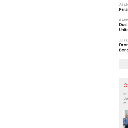
24 Me
Pers
6 Mar
Duel
Unit
22 Fe
Dram
Bang
O
In
de
mu