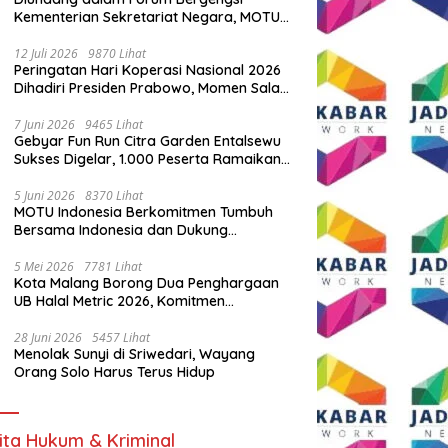
Kementerian Sekretariat Negara, MOTU
Indonesia Tunjukkan Komitmen untuk
Indonesia
12 Juli 2026
9870 Lihat
Peringatan Hari Koperasi Nasional 2026
Dihadiri Presiden Prabowo, Momen Salam
Komando Viral
7 Juni 2026
9465 Lihat
Gebyar Fun Run Citra Garden Entalsewu
Sukses Digelar, 1.000 Peserta Ramaikan
Ajang Hidup Sehat
5 Juni 2026
8370 Lihat
MOTU Indonesia Berkomitmen Tumbuh
Bersama Indonesia dan Dukung
Percepatan Kendaraan Listrik Nasional
5 Mei 2026
7781 Lihat
Kota Malang Borong Dua Penghargaan
UB Halal Metric 2026, Komitmen
Ekosistem Halal Kian Diperkuat
28 Juni 2026
5457 Lihat
Menolak Sunyi di Sriwedari, Wayang
Orang Solo Harus Terus Hidup
ita Hukum & Kriminal