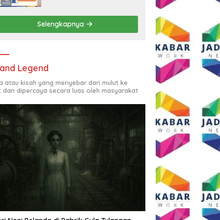
Rp2,5 Juta per Bulan
Selengkapnya
and Legend
ta atau kisah yang menyebar dari mulut ke
t dan dipercaya secara luas oleh masyarakat