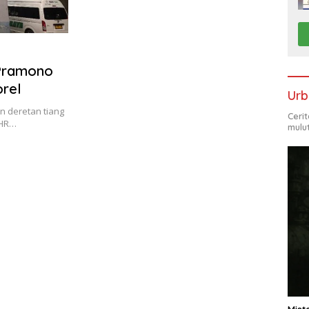
 Pramono
orel
Urb
n deretan tiang
Ceri
 HR…
mulu