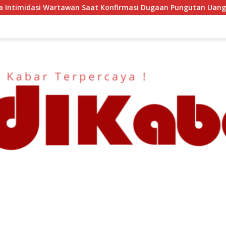
aat Konfirmasi Dugaan Pungutan Uang Gedung, Anggota Komit