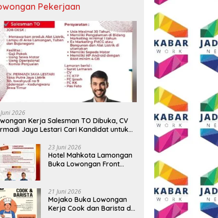
owongan Pekerjaan
 Sekadar Ngopi, Presiden
Sambut HUT RI ke-81, Grand
D
Andi Syafrani
Mercure Malang Mirama Gelar
P
lidasikan Kekuatan
Opening Ceremony Olimpiade
T
isasi di Malang
Agustusan 2026
T
 Juni 2026
wongan Kerja Salesman TO Dibuka, CV
rmadi Jaya Lestari Cari Kandidat untuk
ea Lamongan, Tuban, dan Bojonegoro
23 Juni 2026
Hotel Mahkota Lamongan
Buka Lowongan Front
Office dan Maintenance
Engineering, Simak
Syaratnya
21 Juni 2026
Mojako Buka Lowongan
Kerja Cook dan Barista di
Surabaya, Gaji Hingga