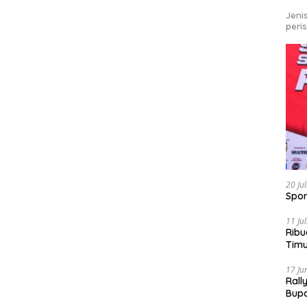
Jeni
peri
20 Ju
Spor
11 Ju
Ribu
Tim
Bike
17 Ju
Rall
Bup
Pari