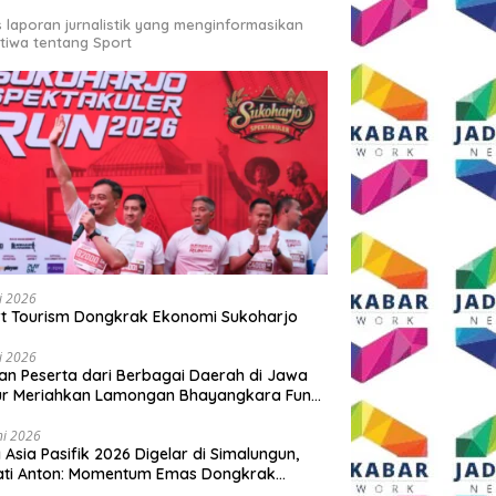
s laporan jurnalistik yang menginformasikan
stiwa tentang Sport
li 2026
t Tourism Dongkrak Ekonomi Sukoharjo
li 2026
an Peserta dari Berbagai Daerah di Jawa
ur Meriahkan Lamongan Bhayangkara Fun
 2026
ni 2026
y Asia Pasifik 2026 Digelar di Simalungun,
ati Anton: Momentum Emas Dongkrak
wisata dan Ekonomi Daerah