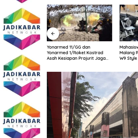
midasi Wartawan
Yonarmed 11/GG dan
Mahasisw
masi Dugaan
Yonarmed 1/Roket Kostrad
Malang R
ang Gedung,
Asah Kesiapan Prajurit Jaga
W9 Style
ite SMAN 1
Kedaulatan NKRI
tua DPD IWOI