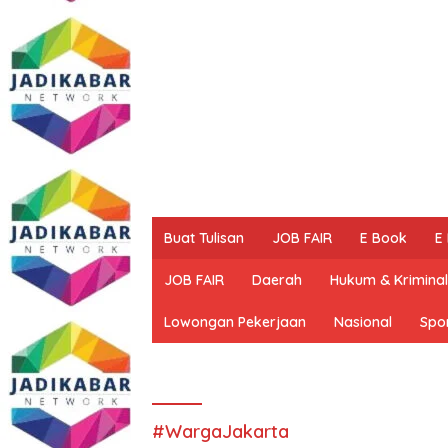
Buat Tulisan
JOB FAIR
E Book
E
JOB FAIR
Daerah
Hukum & Kriminal
Lowongan Pekerjaan
Nasional
Spo
#WargaJakarta